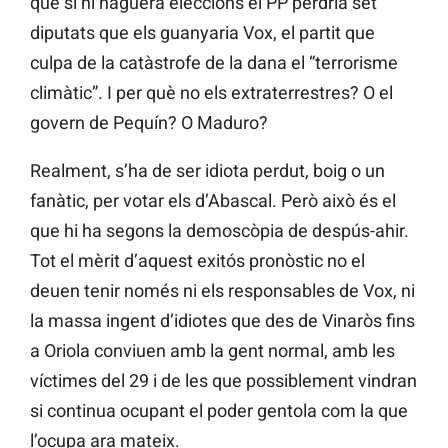
que si hi haguera eleccions el PP perdria set
diputats que els guanyaria Vox, el partit que
culpa de la catàstrofe de la dana el “terrorisme
climàtic”. I per què no els extraterrestres? O el
govern de Pequín? O Maduro?
Realment, s’ha de ser idiota perdut, boig o un
fanàtic, per votar els d’Abascal. Però això és el
que hi ha segons la demoscòpia de despús-ahir.
Tot el mèrit d’aquest exitós pronòstic no el
deuen tenir només ni els responsables de Vox, ni
la massa ingent d’idiotes que des de Vinaròs fins
a Oriola conviuen amb la gent normal, amb les
víctimes del 29 i de les que possiblement vindran
si continua ocupant el poder gentola com la que
l’ocupa ara mateix.