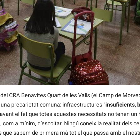
) del CRA Benavites Quart de les Valls (el Camp de Morve
 una precarietat comuna: infraestructures “
insuficients, 
avant el fet que totes aquestes necessitats no tenen un ho
 com a mínim, d’escoltar. Ningú coneix la realitat dels ce
ls que sabem de primera mà tot el que passa amb el nost