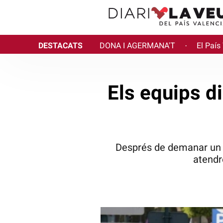
DESTACATS
DONA I AGERMANA'T
El País
·
Els equips d
Després de demanar un e
atendr