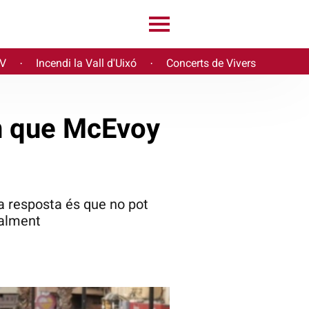
PV
Incendi la Vall d'Uixó
Concerts de Vivers
·
·
en que McEvoy
s
a resposta és que no pot
ualment