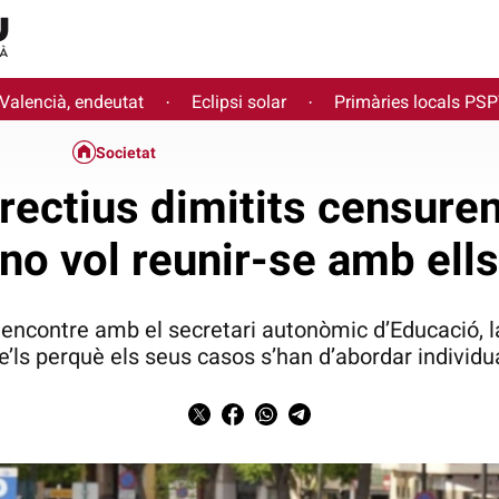
 Valencià, endeutat
Eclipsi solar
Primàries locals PS
·
·
Societat
irectius dimitits censur
no vol reunir-se amb ell
ncontre amb el secretari autonòmic d’Educació, l
e’ls perquè els seus casos s’han d’abordar individ