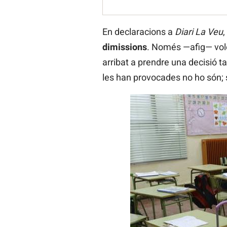
En declaracions a
Diari La Veu
,
dimissions
. Només —afig— vole
arribat a prendre una decisió t
les han provocades no ho són; 