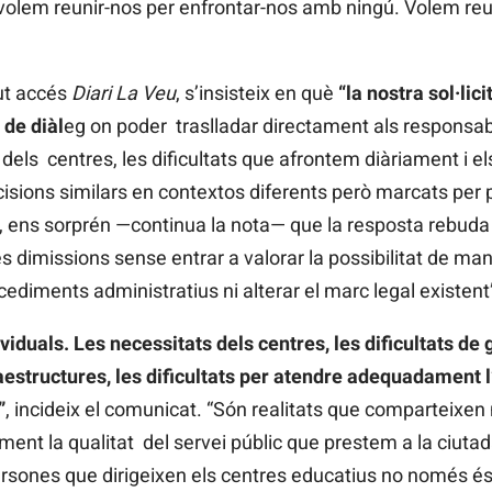
olem reunir-nos per enfrontar-nos amb ningú. Volem reuni
gut accés
Diari La Veu
, s’insisteix en què
“la nostra sol·lic
 de diàl
eg on poder traslladar directament als responsab
 dels centres, les dificultats que afrontem diàriament i e
sions similars en contextos diferents però marcats per
, ens sorprén —continua la nota— que la resposta rebuda
les dimissions sense entrar a valorar la possibilitat de ma
ocediments administratius ni alterar el marc legal existen
viduals. Les necessitats dels centres, les dificultats d
aestructures, les dificultats per atendre adequadament l
”
, incideix el comunicat. “Són realitats que comparteixe
ment la qualitat del servei públic que prestem a la ciuta
ersones que dirigeixen els centres educatius no només 