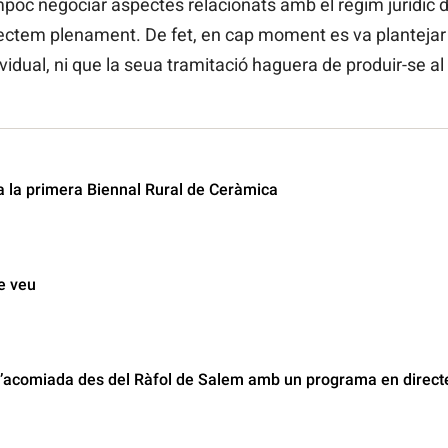
ampoc negociar aspectes relacionats amb el règim jurídic de
ectem plenament. De fet, en cap moment es va plantejar 
ividual, ni que la seua tramitació haguera de produir-se a
a la primera Biennal Rural de Ceràmica
se veu
acomiada des del Ràfol de Salem amb un programa en direct