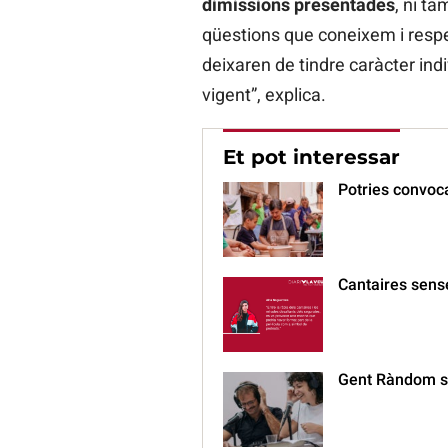
dimissions presentades
, ni t
qüestions que coneixem i resp
deixaren de tindre caràcter ind
vigent”, explica.
Et pot interessar
Potries convoc
Cantaires sen
Gent Ràndom s’