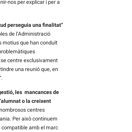
r-nos per explicar i per a
itud perseguia una finalitat”
les de l’Administració
ls motius que han conduït
 problemàtiques
 se centre exclusivament
ntindre una reunió que, en
t”.
e gestió, les mancances de
’alumnat o la creixent
n nombrosos centres
dania. Per això continuem
és compatible amb el marc