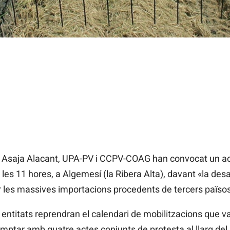
, Asaja Alacant, UPA-PV i CCPV-COAG han convocat un act
e les 11 hores, a Algemesí (la Ribera Alta), davant «la de
er les massives importacions procedents de tercers països
ntitats reprendran el calendari de mobilitzacions que van 
comptar amb quatre actes conjunts de protesta al llarg del