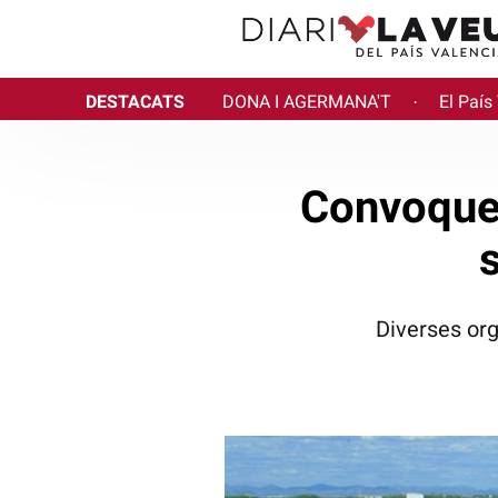
DESTACATS
DONA I AGERMANA'T
El País
·
Convoquen
Diverses org