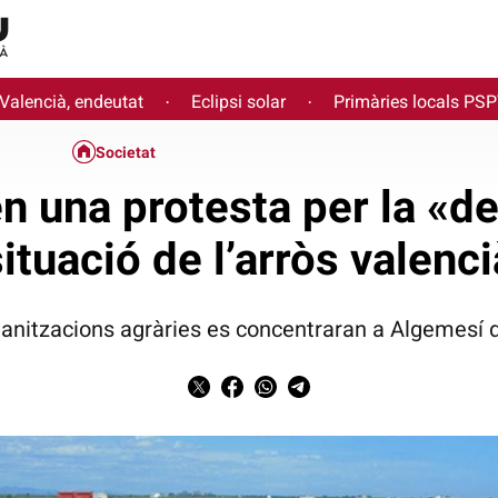
 Valencià, endeutat
Eclipsi solar
Primàries locals PS
·
·
Societat
 una protesta per la «d
situació de l’arròs valenci
anitzacions agràries es concentraran a Algemesí d