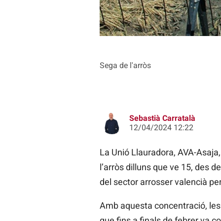
Sega de l'arròs
Sebastià Carratalà
12/04/2024 12:22
La Unió Llauradora, AVA-Asaja
l’arròs dilluns que ve 15, des d
del sector arrosser valencià p
Amb aquesta concentració, les e
que fins a finals de febrer va 