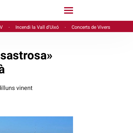
PV
Incendi la Vall d'Uixó
Concerts de Vivers
·
·
esastrosa»
à
illuns vinent