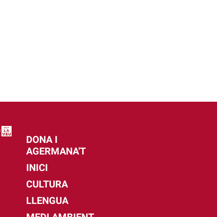
DONA I
AGERMANA'T
INICI
CULTURA
LLENGUA