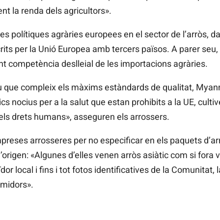
t la renda dels agricultors».
es polítiques agràries europees en el sector de l’arròs, da
its per la Unió Europea amb tercers països. A parer seu,
nt competència deslleial de les importacions agràries.
eu que compleix els màxims estàndards de qualitat, Mya
 nocius per a la salut que estan prohibits a la UE, cult
 els drets humans», asseguren els arrossers.
preses arrosseres per no especificar en els paquets d’ar
’origen: «Algunes d’elles venen arròs asiàtic com si fora v
dor local i fins i tot fotos identificatives de la Comunitat, 
umidors».