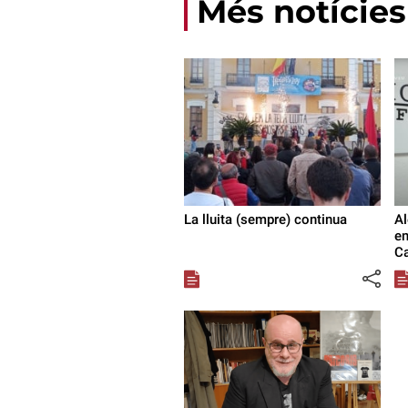
Més notícies
La lluita (sempre) continua
Al
en
Ca