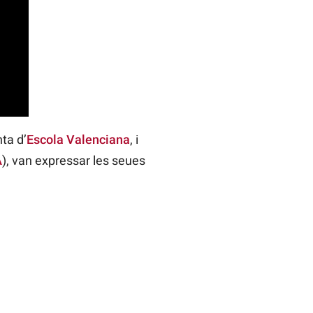
nta d’
Escola Valenciana
, i
A
), van expressar les seues