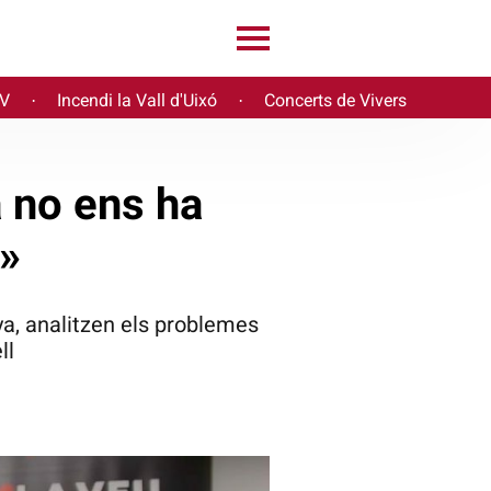
PV
Incendi la Vall d'Uixó
Concerts de Vivers
·
·
 no ens ha
r»
a, analitzen els problemes
ll