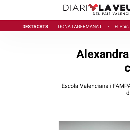
DESTACATS
DONA I AGERMANA'T
El País
·
Alexandra
c
Escola Valenciana i FAMPA
d