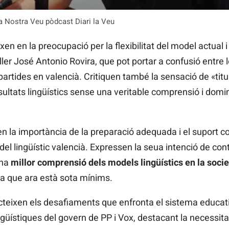
 Nostra Veu pòdcast Diari la Veu
en en la preocupació per la flexibilitat del model actual 
er José Antonio Rovira, que pot portar a confusió entre le
artides en valencià. Critiquen també la sensació de «titul
tats lingüístics sense una veritable comprensió i domini d
 la importància de la preparació adequada i el suport c
l lingüístic valencià. Expressen la seua intenció de conti
una
millor comprensió dels models lingüístics en la soci
òpia que ara està sota mínims.
teixen els desafiaments que enfronta el sistema educati
güístiques del govern de PP i Vox, destacant la necessitat