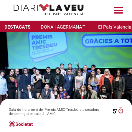
DESTACATS
DONA I AGERMANA'T
El País Valencià
·
Gala de lliurament del Premis AMIC-Tresdeu als creadors
5′
de contingut en català | AMIC
Societat