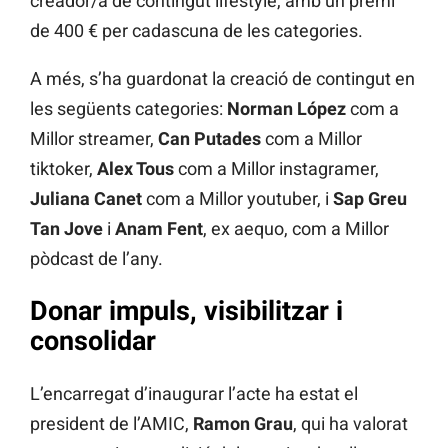
creador/a de contingut lifestyle, amb un premi
de 400 € per cadascuna de les categories.
A més, s’ha guardonat la creació de contingut en
les següents categories:
Norman López
com a
Millor streamer,
Can Putades
com a Millor
tiktoker,
Alex Tous
com a Millor instagramer,
Juliana Canet
com a Millor youtuber, i
Sap Greu
Tan Jove
i
Anam Fent
, ex aequo, com a Millor
pòdcast de l’any.
Donar impuls, visibilitzar i
consolidar
L’encarregat d’inaugurar l’acte ha estat el
president de l’AMIC,
Ramon Grau
, qui ha valorat