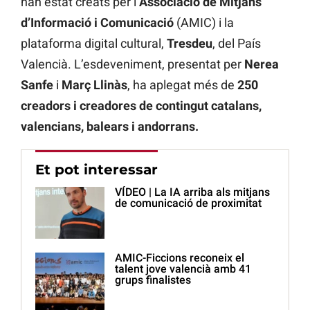
han estat creats per l’
Associació de Mitjans
d’Informació i Comunicació
(AMIC) i la
plataforma digital cultural,
Tresdeu
, del País
Valencià. L’esdeveniment, presentat per
Nerea
Sanfe
i
Març Llinàs
, ha aplegat més de
250
creadors i creadores de contingut catalans,
valencians, balears i andorrans.
Et pot interessar
VÍDEO | La IA arriba als mitjans
de comunicació de proximitat
AMIC-Ficcions reconeix el
talent jove valencià amb 41
grups finalistes