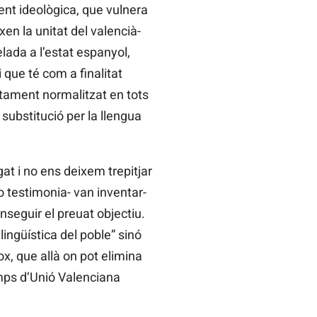
ment ideològica, que vulnera
xen la unitat del valencià-
lada a l’estat espanyol,
 que té com a finalitat
etament normalitzat en tots
substitució per la llengua
at i no ens deixem trepitjar
o testimonia- van inventar-
onseguir el preuat objectiu.
ingüística del poble” sinó
Vox, que allà on pot elimina
emps d’Unió Valenciana