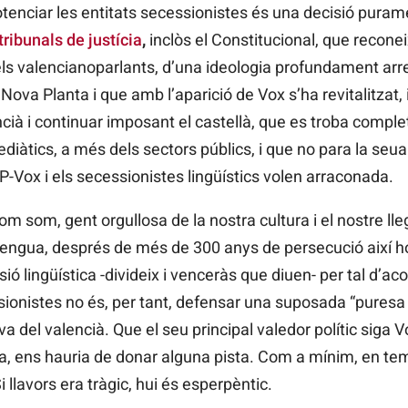
 potenciar les entitats secessionistes és una decisió pura
ribunals de justícia
,
inclòs el Constitucional, que reconei
 els valencianoparlants, d’una ideologia profundament arre
va Planta i que amb l’aparició de Vox s’ha revitalitzat, i
ncià i continuar imposant el castellà, que es troba compl
iàtics, a més dels sectors públics, i que no para la seua 
P-Vox i els secessionistes lingüístics volen arraconada.
 som, gent orgullosa de la nostra cultura i el nostre lleg
la llengua, després de més de 300 anys de persecució així h
sió lingüística -divideix i venceràs que diuen- per tal d’ac
ssionistes no és, per tant, defensar una suposada “puresa l
tiva del valencià. Que el seu principal valedor polític siga 
òpia, ens hauria de donar alguna pista. Com a mínim, en t
llavors era tràgic, hui és esperpèntic.