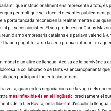
parlant i que institucionalment ens representa a tots, és
la llengua per molt que se’n faça el desentés públicament p
ue a porta tancada reconeixen la realitat mentre que qua
al pit secessionistes. El seu predecessor Carlos Mazón 
 reunió amb empresaris catalans els parlava valencià -un 
l’hauria pogut fer amb la seua pròpia ciutadania- i aq
 model o un altre de llengua. Açò va de la pervivència de
olorosa la col·laboració de tants valencianoparlants que
estiguen participant tan entusiastament.
ltra volta, quan en les negociacions de la vaga dels doce
ostra
més inflexible és en el lingüístic
, precisament el qu
nts de la Llei Rovira, on la llibertat d’escollir la llengua
 pel castellà, discriminant completament el valencià. De n