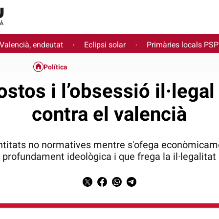
 Valencià, endeutat
Eclipsi solar
Primàries locals PS
·
·
Política
stos i l’obsessió il·legal
contra el valencià
 entitats no normatives mentre s'ofega econòmicam
profundament ideològica i que frega la il·legalitat