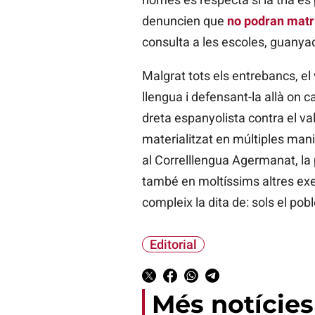
denuncien que
no podran matri
consulta a les escoles, guanyad
Malgrat tots els entrebancs, el
llengua i defensant-la allà on c
dreta espanyolista contra el va
materialitzat en múltiples mani
al Correlllengua Agermanat, la 
també en moltíssims altres exem
compleix la dita de: sols el pob
Editorial
Més notícies