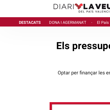
DESTACATS
DONA I AGERMANA'T
El País
·
Els pressupo
Optar per finançar les