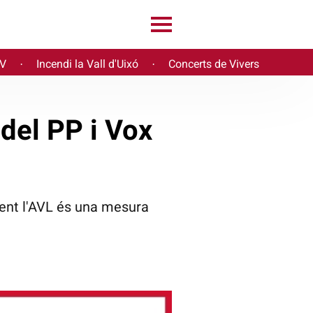
PV
Incendi la Vall d'Uixó
Concerts de Vivers
·
·
 del PP i Vox
ent l'AVL és una mesura