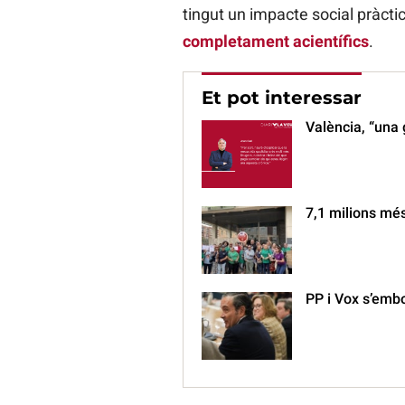
tingut un impacte social pràct
completament acientífics
.
Et pot interessar
València, “una 
7,1 milions més
PP i Vox s’embo