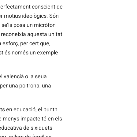
 perfectament conscient de
er motius ideològics. Són
n se’ls posa un micròfon
reconeixia aquesta unitat
esforç, per cert que,
uest és només un exemple
l valencià o la seua
 per una poltrona, una
nts en educació, el puntn
e menys impacte té en els
 educativa dels xiquets
ou, milers de famílies