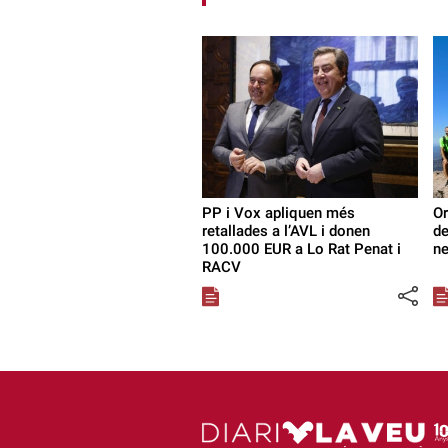
PP i Vox apliquen més
Or
retallades a l’AVL i donen
de
100.000 EUR a Lo Rat Penat i
n
RACV