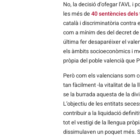
No, la decisió d’ofegar l’AVL i
les més de
40 sentències dels t
català i discriminatòria contra
com a mínim des del decret de No
última fer desaparéixer el vale
els àmbits socioeconòmics i med
pròpia del poble valencià que P
Però com els valencians som com
tan fàcilment -la vitalitat de 
se la burrada aquesta de la divi
L’objectiu de les entitats sece
contribuir a la liquidació defini
tot el vestigi de la llengua pr
dissimulaven un poquet més. Si 