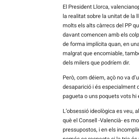
El President Llorca, valenciano
la realitat sobre la unitat de 
molts els alts càrrecs del PP q
davant comencen amb els colps 
de forma implícita quan, en una
malgrat que encomiable, també 
dels milers que podríem dir.
Però, com déiem, açò no va d’un
desaparició i és especialment d
pagueta o uns poquets vots hi 
L’obsessió ideològica es veu, a
què el Consell -Valencià- es m
pressupostos, i en els incomplime
només es respecta si la tria és