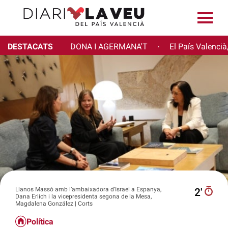
DESTACATS
DONA I AGERMANA'T
El País Valencià
·
Llanos Massó amb l’ambaixadora d’Israel a Espanya,
2′
Dana Erlich i la vicepresidenta segona de la Mesa,
Magdalena González | Corts
Política