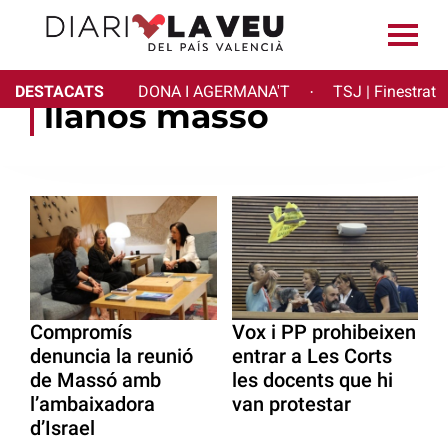
DESTACATS
DONA I AGERMANA'T
TSJ | Finestrat
·
llanos massó
Compromís
Vox i PP prohibeixen
denuncia la reunió
entrar a Les Corts
de Massó amb
les docents que hi
l’ambaixadora
van protestar
d’Israel