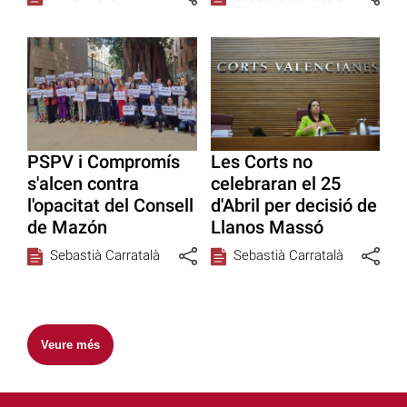
PSPV i Compromís
Les Corts no
s'alcen contra
celebraran el 25
l'opacitat del Consell
d'Abril per decisió de
de Mazón
Llanos Massó
Sebastià Carratalà
Sebastià Carratalà
Veure més