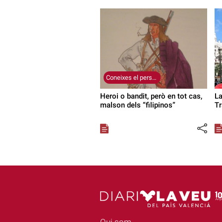
Coneixes el personatge? (99)
Heroi o bandit, però en tot cas,
La
malson dels “filipinos”
Tr
Qui som