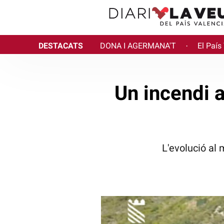
DESTACATS
DONA I AGERMANA'T
El País
·
Un incendi a
L'evolució al