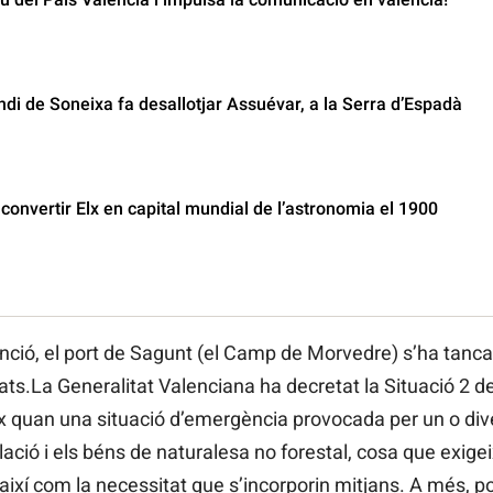
ndi de Soneixa fa desallotjar Assuévar, a la Serra d’Espadà
a convertir Elx en capital mundial de l’astronomia el 1900
xtinció, el port de Sagunt (el Camp de Morvedre) s’ha tan
ats.La Generalitat Valenciana ha decretat la Situació 2 de
ix quan una situació d’emergència provocada per un o div
ació i els béns de naturalesa no forestal, cosa que exige
així com la necessitat que s’incorporin mitjans. A més, 