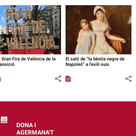
 Gran Fira de València de la
El saló de “la bèstia negra de
ansició
Napoleó” a l’exili suís
DONA I
AGERMANA'T