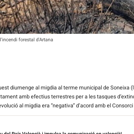
l'incendi forestal d'Artana
uest diumenge al migdia al terme municipal de Soneixa (l’
ntament amb efectius terrestres per a les tasques d’extin
l’evolució al migdia era “negativa” d’acord amb el Consorc
 del País Valencià i impulsa la comunicació en valencià!