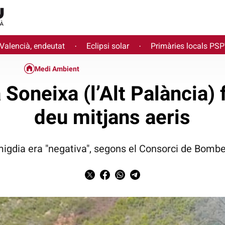
 Valencià, endeutat
Eclipsi solar
Primàries locals PS
·
·
Medi Ambient
 Soneixa (l’Alt Palància) 
deu mitjans aeris
 migdia era "negativa", segons el Consorci de Bombe