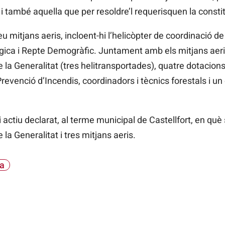
 i també aquella que per resoldre’l requerisquen la consti
 mitjans aeris, incloent-hi l’helicòpter de coordinació de 
ògica i Repte Demogràfic. Juntament amb els mitjans aeri
 la Generalitat (tres helitransportades), quatre dotacion
evenció d’Incendis, coordinadors i tècnics forestals i u
i actiu declarat, al terme municipal de Castellfort, en què
la Generalitat i tres mitjans aeris.
a