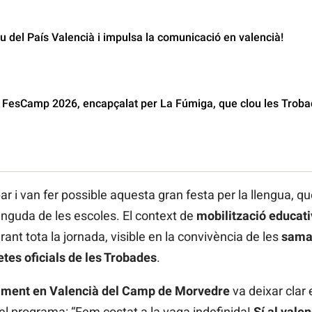
 del País Valencià i impulsa la comunicació en valencià!
el FesCamp 2026, encapçalat per La Fúmiga, que clou les Trob
r i van fer possible aquesta gran festa per la llengua, qu
inguda de les escoles. El context de
mobilització educati
ant tota la jornada, visible en la convivència de les
sama
tes oficials de les Trobades
.
ament en Valencià del Camp de Morvedre
va deixar cla
del programa: “Fem costat a la vaga indefinida!
Sí al valen