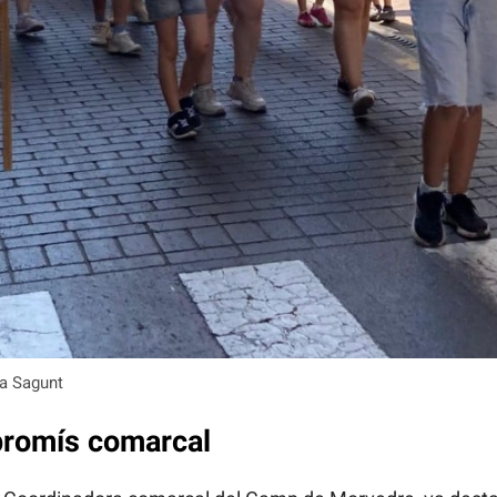
 a Sagunt
mpromís comarcal