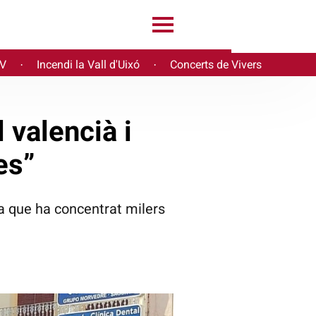
PV
Incendi la Vall d'Uixó
Concerts de Vivers
·
·
 valencià i
es”
ica que ha concentrat milers