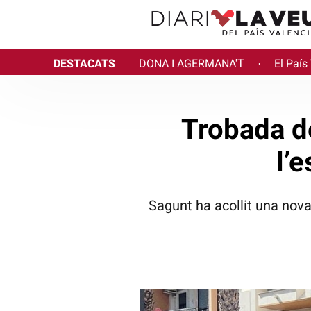
DESTACATS
DONA I AGERMANA'T
El País
·
Trobada de
l’
Sagunt ha acollit una nova 