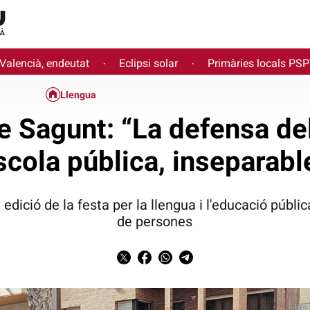
 Valencià, endeutat
Eclipsi solar
Primàries locals PS
·
·
Llengua
 Sagunt: “La defensa del
escola pública, inseparabl
edició de la festa per la llengua i l'educació públ
de persones