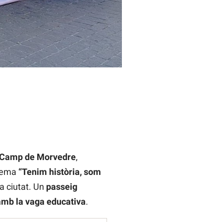
l Camp de Morvedre
,
 lema
“Tenim història, som
la ciutat. Un
passeig
 amb la vaga educativa
.