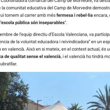
la Coordinadora comarcal del Camp de Morvedre, va desta
de la comunitat educativa del Camp de Morvedre demost
Hui tornem al carrer amb més
fermesa i rebel·lia
encara, 
 l’escola pública són inseparables
“.
embre de l’equip directiu d’Escola Valenciana, va partici
luència de la voluntat educadora i reivindicadora” en un e
 en valencià. Això en si mateix, en el context actual, és u
ca de qualitat sense el valencià
, i el valencià ho tindrà m
ubratllar.