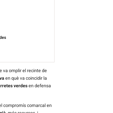
ades
e va omplir el recinte de
va
en què va coincidir la
rretes verdes
en defensa
r el compromís comarcal en
cià
, més recursos, i