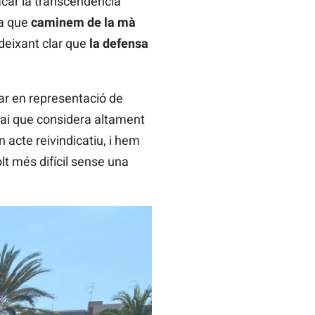
car la transcendència
ra que
caminem de la mà
deixant clar que
la defensa
par en representació de
spai que considera altament
n acte reivindicatiu, i hem
olt més difícil sense una