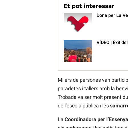
Et pot interessar
Dona per La Veu
VÍDEO | Èxit d
Milers de persones van participa
paradetes i tallers amb la benv
Trobada va ser molt present dur
de l’escola pública i les
samarre
La
Coordinadora per l’Enseny
els parlaments i les activitats 