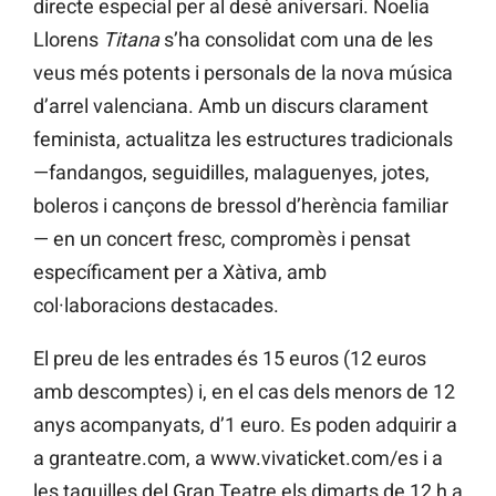
directe especial per al desè aniversari. Noelia
Llorens
Titana
s’ha consolidat com una de les
veus més potents i personals de la nova música
d’arrel valenciana. Amb un discurs clarament
feminista, actualitza les estructures tradicionals
—fandangos, seguidilles, malaguenyes, jotes,
boleros i cançons de bressol d’herència familiar
— en un concert fresc, compromès i pensat
específicament per a Xàtiva, amb
col·laboracions destacades.
El preu de les entrades és 15 euros (12 euros
amb descomptes) i, en el cas dels menors de 12
anys acompanyats, d’1 euro. Es poden adquirir a
a granteatre.com, a www.vivaticket.com/es i a
les taquilles del Gran Teatre els dimarts de 12 h a