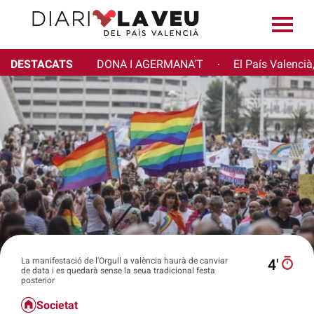
DESTACATS
DONA I AGERMANA'T
El País Valencià
·
La manifestació de l'Orgull a valència haurà de canviar
4′
de data i es quedarà sense la seua tradicional festa
posterior
Societat