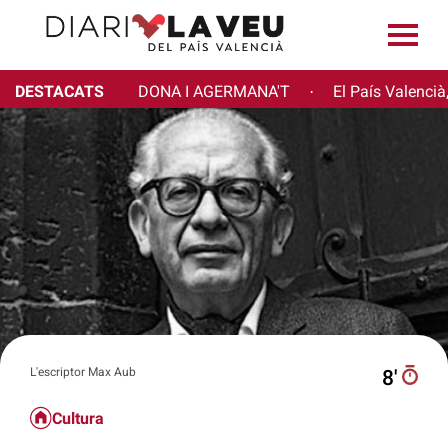
DESTACATS
DONA I AGERMANA'T
El País Valencià
·
L'escriptor Max Aub
8′
Cultura