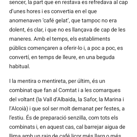
sencer, la part que en restava es refredava al cap
d’unes hores i es convertia en el que
anomenaven ‘café gelat’, que tampoc no era
dolent, és clar, i que no es llançava de cap de les
maneres. Amb el temps, els establiments
públics començaren a oferir-lo i, a poc a poc, es
convertí, en temps de lleure, en una beguda
habitual.
I la mentira o mentireta, per últim, és un
combinat que fan al Comtat i a les comarques
del voltant (la Vall d’Albaida, la Safor, la Marina i
l’Alcoià) i que sol ser molt demanat per festes, a
l’estiu. És de preparació senzilla, com tots els
combinats i, en aquest cas, cal barrejar aigua de
llima amb un raig de café licor més llarg o més