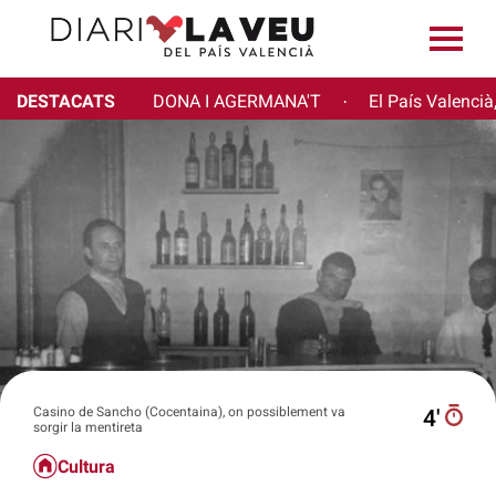
DESTACATS
DONA I AGERMANA'T
El País Valencià
·
Casino de Sancho (Cocentaina), on possiblement va
4′
sorgir la mentireta
Cultura