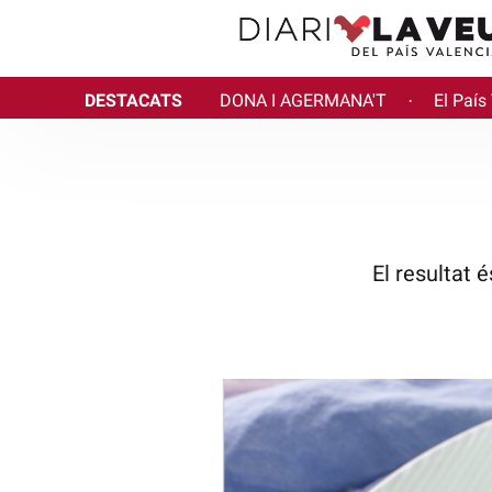
DESTACATS
DONA I AGERMANA'T
El País
·
El resultat 