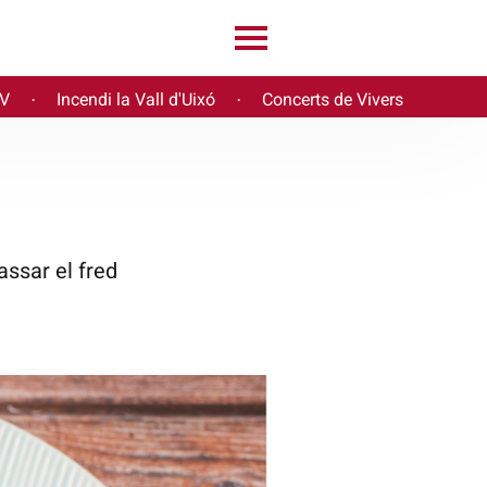
PV
Incendi la Vall d'Uixó
Concerts de Vivers
·
·
assar el fred