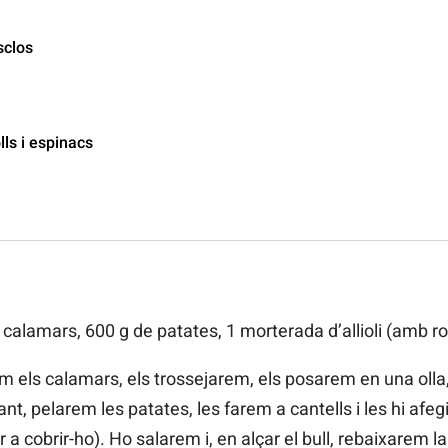
sclos
ls i espinacs
 calamars, 600 g de patates, 1 morterada d’allioli (amb rove
em els calamars, els trossejarem, els posarem en una olla
ant, pelarem les patates, les farem a cantells i les hi afeg
a cobrir-ho). Ho salarem i, en alçar el bull, rebaixarem la