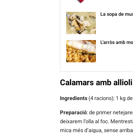
La sopa de mu
L’arròs amb mol
Calamars amb allioli
Ingredients
(4 racions): 1 kg de
Preparació
: de primer netejar
deixarem l’olla al foc. Mentrest
mica més d’aigua, sense arribar 