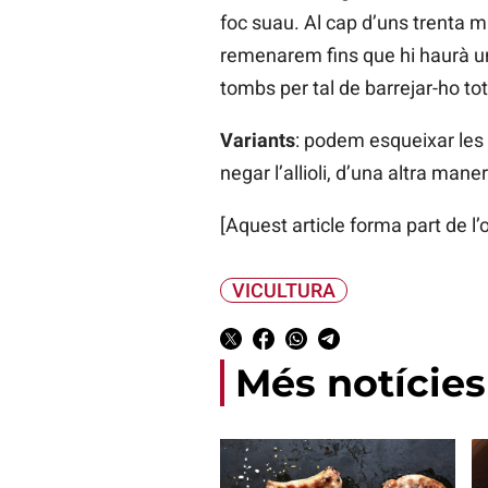
foc suau. Al cap d’uns trenta m
remenarem fins que hi haurà un
tombs per tal de barrejar-ho to
Variants
: podem esqueixar les 
negar l’allioli, d’una altra man
[Aquest article forma part de l
VICULTURA
Més notícies