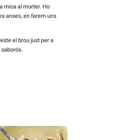
na mica al morter. Ho
es anses, en farem uns
ste el brou just per a
n saborós.