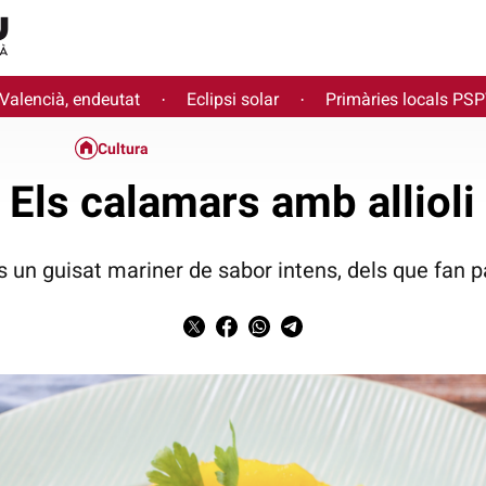
 Valencià, endeutat
Eclipsi solar
Primàries locals PS
·
·
Cultura
Els calamars amb allioli
és un guisat mariner de sabor intens, dels que fan p