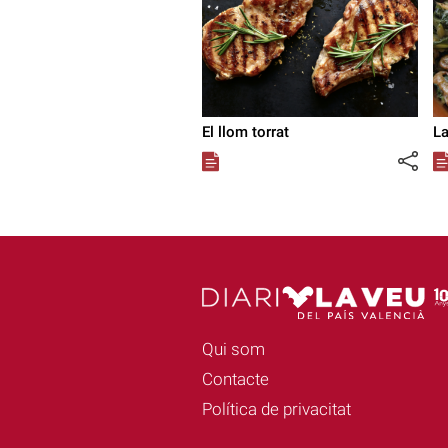
El llom torrat
L
Qui som
Contacte
Política de privacitat