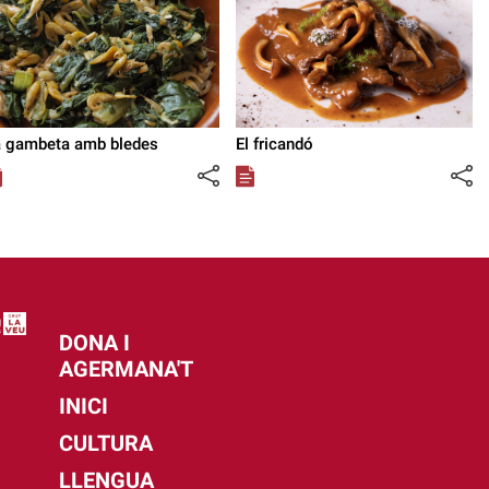
a gambeta amb bledes
El fricandó
DONA I
AGERMANA'T
INICI
CULTURA
LLENGUA