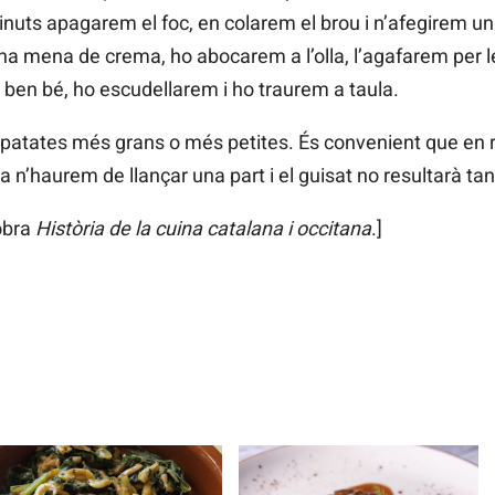
inuts apagarem el foc, en colarem el brou i n’afegirem u
a mena de crema, ho abocarem a l’olla, l’agafarem per l
t ben bé, ho escudellarem i ho traurem a taula.
patates més grans o més petites. És convenient que en re
era n’haurem de llançar una part i el guisat no resultarà ta
’obra
Història de la cuina catalana i occitana
.]