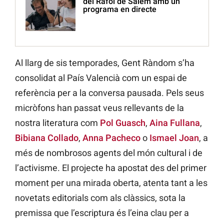
del Ràfol de Salem amb un
programa en directe
Al llarg de sis temporades, Gent Ràndom s’ha
consolidat al País Valencià com un espai de
referència per a la conversa pausada. Pels seus
micròfons han passat veus rellevants de la
nostra literatura com
Pol Guasch
,
Aina Fullana
,
Bibiana Collado
,
Anna Pacheco
o
Ismael Joan
, a
més de nombrosos agents del món cultural i de
l’activisme. El projecte ha apostat des del primer
moment per una mirada oberta, atenta tant a les
novetats editorials com als clàssics, sota la
premissa que l’escriptura és l’eina clau per a