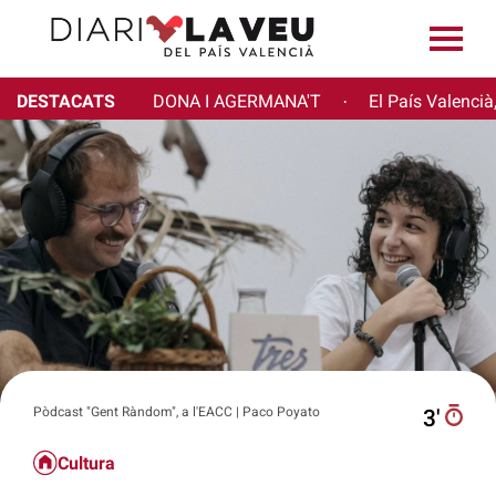
DESTACATS
DONA I AGERMANA'T
El País Valencià
·
Pòdcast "Gent Ràndom", a l'EACC | Paco Poyato
3′
Cultura