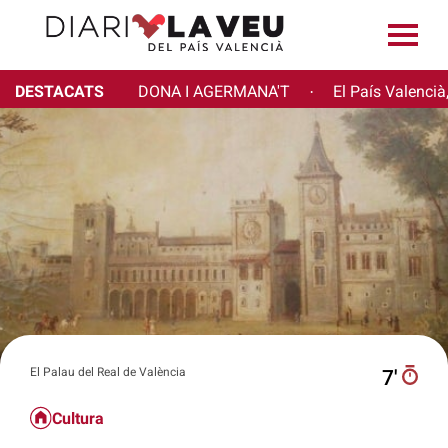
DESTACATS
DONA I AGERMANA'T
El País Valencià
·
El Palau del Real de València
7′
Cultura