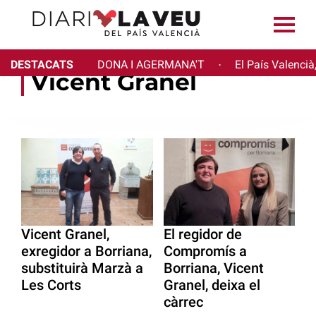
DESTACATS
DONA I AGERMANA'T
El País Valencià
·
Vicent Granel
Vicent Granel,
El regidor de
exregidor a Borriana,
Compromís a
substituirà Marzà a
Borriana, Vicent
Les Corts
Granel, deixa el
càrrec