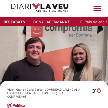
DESTACATS
DONA I AGERMANA'T
El País Valencià
·
Vicent Granel i Carla Gascó - COMUNIDAD VALENCIANA
3′
ESPA√ëA EUROPA CASTELL√ìN POL√çTICA
COMPROM√çS
Política