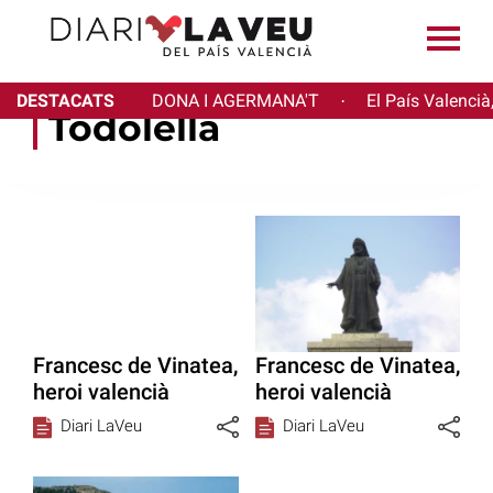
DESTACATS
DONA I AGERMANA'T
El País Valencià
·
Todolella
Francesc de Vinatea,
Francesc de Vinatea,
heroi valencià
heroi valencià
Diari LaVeu
Diari LaVeu