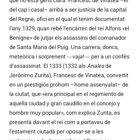
que no està gens clara. Francesc de Vinatea –el
del cap i casal– arribà a ser justícia de la capital
del Regne, ofici en el qual el tenim documentat
l’any 1329, quan rebé l’encàrrec del rei Alfons «el
Benigne» de jutjar els assassins del comanador
de Santa Maria del Puig. Una carrera, doncs,
meteòrica i sorprenent ―vaja!― per a un confés
d’assassinat. El 1333 (1332 als
Anales
de
Jerónimo Zurita), Francesc de Vinatea, convertit
en un prestigiós prohom –home assenyalat– de
la ciutat, que «era principal en el regimiento de
aquella ciudad y gran caudillo en el concejo y
hombre muy popular», com explica Zurita, es
presentà davant el rei com a portaveu de
l’estament ciutadà per oposar-se a les