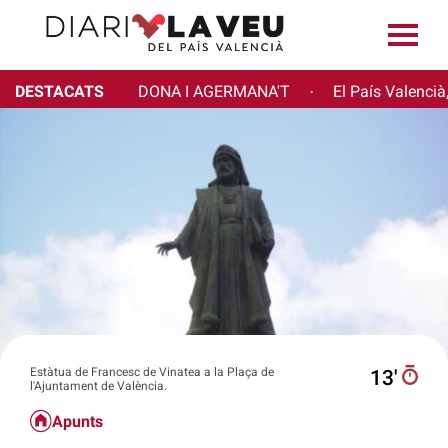
DESTACATS
DONA I AGERMANA'T
El País Valencià
·
Estàtua de Francesc de Vinatea a la Plaça de
13′
l'Ajuntament de València.
Apunts