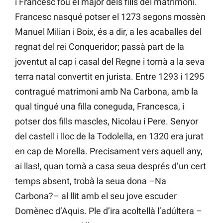
i Francesc fou el major dels fills del matrimoni.
Francesc nasqué potser el 1273 segons mossèn
Manuel Milian i Boix, és a dir, a les acaballes del
regnat del rei Conqueridor; passà part de la
joventut al cap i casal del Regne i tornà a la seva
terra natal convertit en jurista. Entre 1293 i 1295
contragué matrimoni amb Na Carbona, amb la
qual tingué una filla coneguda, Francesca, i
potser dos fills mascles, Nicolau i Pere. Senyor
del castell i lloc de la Todolella, en 1320 era jurat
en cap de Morella. Precisament vers aquell any,
ai llas!, quan tornà a casa seua després d’un cert
temps absent, trobà la seua dona –Na
Carbona?– al llit amb el seu jove escuder
Domènec d’Aquis. Ple d’ira acoltellà l’adúltera –