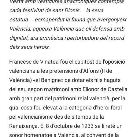
Vestit amb vestidures anacròniques contempla
cada festivitat de sant Dionís ―la seua
estàtua― esmaperdut la fauna que avergonyeix
València, aqueixa València que ell defensà amb
dignitat, ara amnèsica i pertorbadora del record
dels seus herois.
Francesc de Vinatea fou el capitost de l’oposició
valenciana a les pretensions d’Alfons (II de
València) «el Benigne» de dotar els fills haguts
del seu segon matrimoni amb Elionor de Castella
amb gran part del patrimoni reial valencià, per la
qual cosa fou elevat a la categoria d’heroi foral
pel valencianisme des dels temps de la
Renaixença. El 8 d’octubre de 1933 se li reté un
sonor homenatge a València, al convent de la