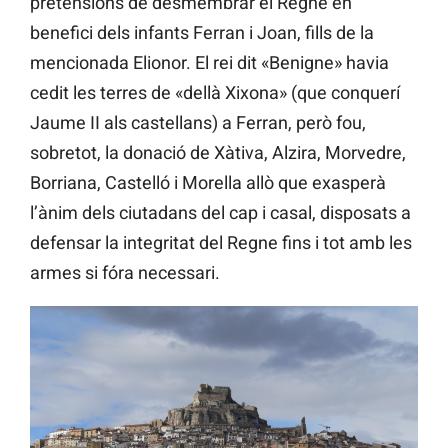
pretensions de desmembrar el Regne en
benefici dels infants Ferran i Joan, fills de la
mencionada Elionor. El rei dit «Benigne» havia
cedit les terres de «dellà Xixona» (que conquerí
Jaume II als castellans) a Ferran, però fou,
sobretot, la donació de Xàtiva, Alzira, Morvedre,
Borriana, Castelló i Morella allò que exasperà
l’ànim dels ciutadans del cap i casal, disposats a
defensar la integritat del Regne fins i tot amb les
armes si fóra necessari.