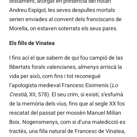
testament, atorgat en presència del notari
Andreu Espígol, les seves despulles mortals
serien enviades al convent dels franciscans de
Morella, on estaven soterrats els seus pares.
Els fills de Vinatea
I fins ací el que sabem de qui fou campió de las
llibertats forals valencianes, almenys arriscà la
vida per això, com fins i tot reconegué
l’apologista medieval Francesc Eiximenis (
Lo
Crestià
, XII, 578). El seu crim, si existí, s’esfumà
de la memòria dels vius, fins que al segle XX fos
rescatat del passat per mossèn Manuel Milian
Boix. Nogensmenys, com si d’una maledicció es
tractés, una filla natural de Francesc de Vinatea,