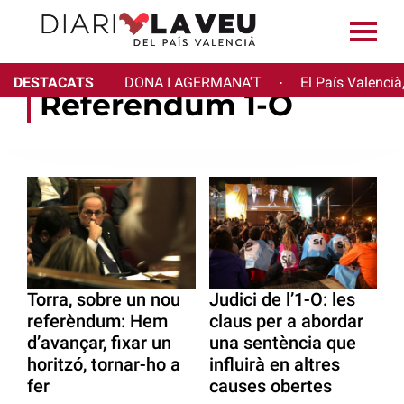
DESTACATS
DONA I AGERMANA'T
El País Valencià
·
Referèndum 1-O
Torra, sobre un nou
Judici de l’1-O: les
referèndum: Hem
claus per a abordar
d’avançar, fixar un
una sentència que
horitzó, tornar-ho a
influirà en altres
fer
causes obertes