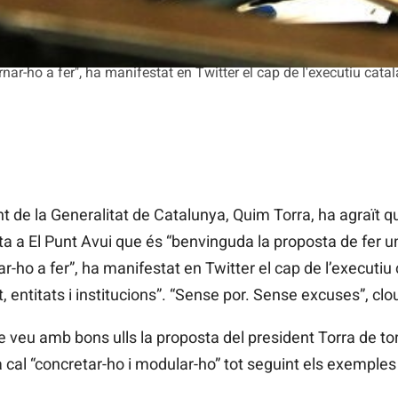
rnar-ho a fer", ha manifestat en Twitter el cap de l'executiu cata
e la Generalitat de Catalunya, Quim Torra, ha agraït que
ta a El Punt Avui que és “benvinguda la proposta de fer 
nar-ho a fer”, ha manifestat en Twitter el cap de l’executiu
, entitats i institucions”. “Sense por. Sense excuses”, clou
ue veu amb bons ulls la proposta del president Torra de to
a cal “concretar-ho i modular-ho” tot seguint els exemple