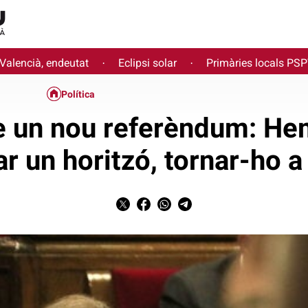
 Valencià, endeutat
Eclipsi solar
Primàries locals PS
·
·
Política
e un nou referèndum: He
ar un horitzó, tornar-ho a