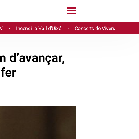
PV
Incendi la Vall d'Uixó
Concerts de Vivers
·
·
m d’avançar,
 fer