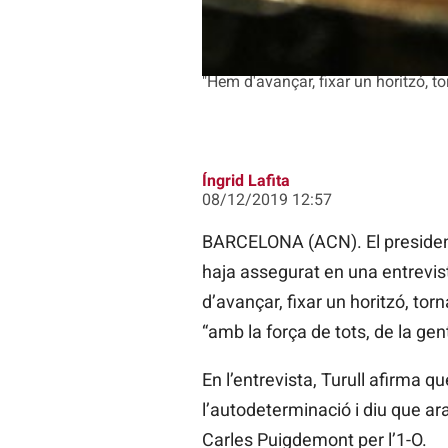
"Hem d'avançar, fixar un horitzó, to
Íngrid Lafita
08/12/2019 12:57
BARCELONA (ACN). El president d
haja
assegurat en una entrevis
d’avançar, fixar un horitzó, tor
“amb la força de tots, de la gent
En l’entrevista, Turull afirma q
l’autodeterminació i diu que ar
Carles Puigdemont per l’1-O.