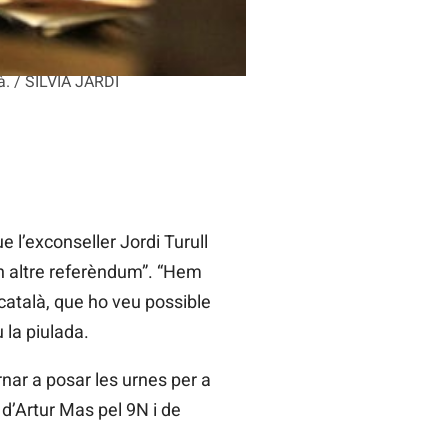
là. / SÍLVIA JARDÍ
 l’exconseller Jordi Turull
un altre referèndum”. “Hem
 català, que ho veu possible
 la piulada.
rnar a posar les urnes per a
s d’Artur Mas pel 9N
i de