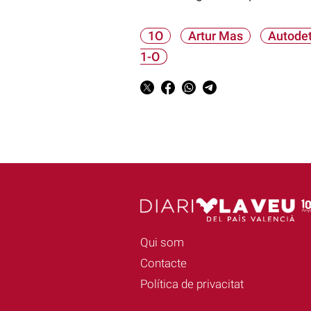
1O
Artur Mas
Autode
1-O
Qui som
Contacte
Política de privacitat