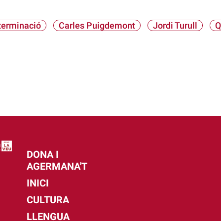
terminació
Carles Puigdemont
Jordi Turull
Q
DONA I
AGERMANA'T
INICI
CULTURA
LLENGUA