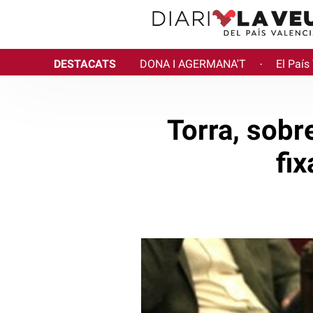
DESTACATS
DONA I AGERMANA'T
El País
·
Torra, sobr
fix