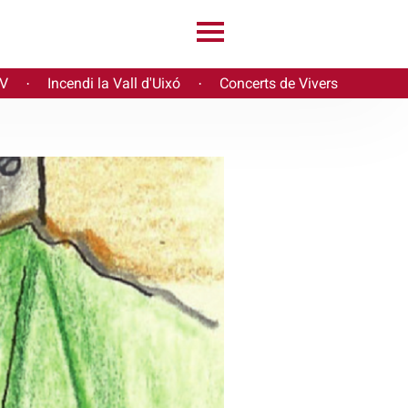
PV
Incendi la Vall d'Uixó
Concerts de Vivers
·
·