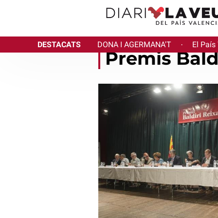
DESTACATS
DONA I AGERMANA'T
El País
·
Premis Bald