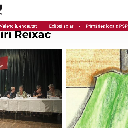
 Valencià, endeutat
Eclipsi solar
Primàries locals PS
·
·
iri Reixac