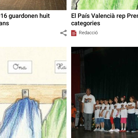
016 guardonen huit
El País Valencià rep Pre
ians
categories
Redacció