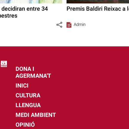
 decidiran entre 34
Premis Baldiri Reixac a 
mestres
Admin
DONA I
AGERMANA'T
INICI
CULTURA
LLENGUA
MEDI AMBIENT
OPINIÓ