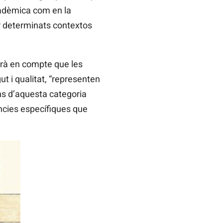
acadèmica com en la
ar determinats contextos
drà en compte que les
t i qualitat, “representen
ins d’aquesta categoria
ncies específiques que