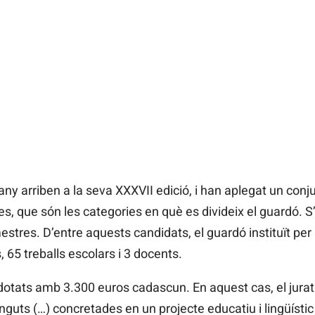
ny arriben a la seva XXXVII edició, i han aplegat un conj
s, que són les categories en què es divideix el guardó. S’
stres. D’entre aquests candidats, el guardó instituït per
 65 treballs escolars i 3 docents.
dotats amb 3.300 euros cadascun. En aquest cas, el jurat va
tinguts (…) concretades en un projecte educatiu i lingüístic