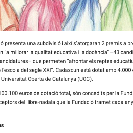
ó presenta una subdivisió i així s’atorgaran 2 premis a pr
 “a millorar la qualitat educativa i la docència” –43 cand
andidatures– que permeten “afrontar els reptes educatiu
l’escola del segle XXI”. Cadascun està dotat amb 4.000 eu
Universitat Oberta de Catalunya (UOC).
100.100 euros de dotació total, són concedits per la Fund
eceptors del llibre-nadala que la Fundació tramet cada a
ns