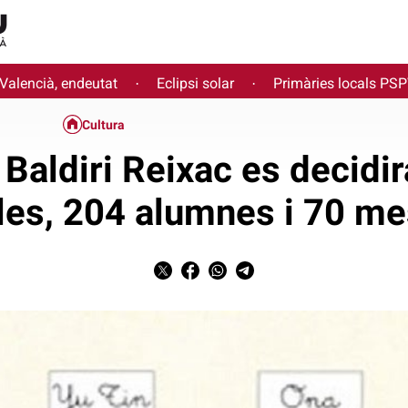
 Valencià, endeutat
Eclipsi solar
Primàries locals PS
·
·
Cultura
Baldiri Reixac es decidi
les, 204 alumnes i 70 me