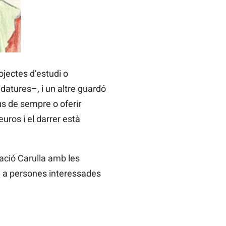
ojectes d’estudi o
idatures–, i un altre guardó
s de sempre o oferir
ros i el darrer està
ació Carulla amb les
ny a persones interessades