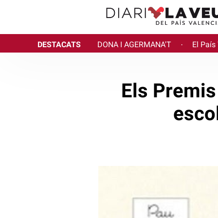
DESTACATS
DONA I AGERMANA'T
El País
·
Els Premis 
esco