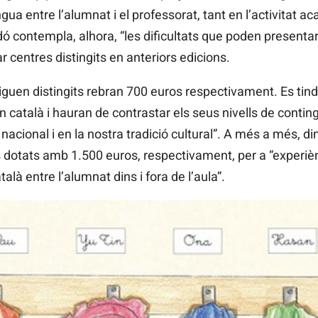
ngua entre l’alumnat i el professorat, tant en l’activitat 
dó contempla, alhora, “les dificultats que poden present
r centres distingits en anteriors edicions.
siguen distingits rebran 700 euros respectivament. Es tin
 català i hauran de contrastar els seus nivells de contingu
nacional i en la nostra tradició cultural”. A més a més, d
dotats amb 1.500 euros, respectivament, per a “experiè
là entre l’alumnat dins i fora de l’aula”.