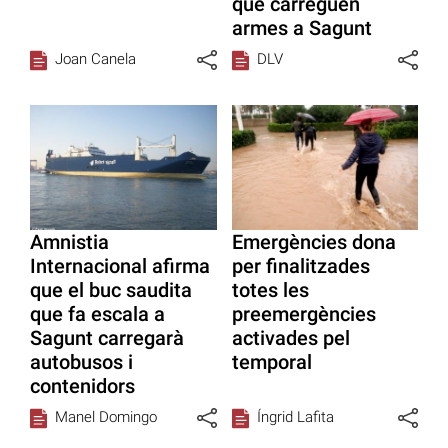
que carreguen
armes a Sagunt
Joan Canela
DLV
Amnistia
Emergències dona
Internacional afirma
per finalitzades
que el buc saudita
totes les
que fa escala a
preemergències
Sagunt carregarà
activades pel
autobusos i
temporal
contenidors
Manel Domingo
Íngrid Lafita