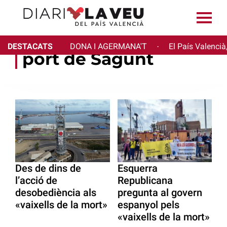
DESTACATS
DONA I AGERMANA'T
El País Valencià
·
port de Sagunt
Des de dins de
Esquerra
l’acció de
Republicana
desobediència als
pregunta al govern
«vaixells de la mort»
espanyol pels
«vaixells de la mort»