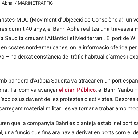
ahri Abha. / MARINETRAFFIC
aristes-MOC (Moviment d’Objecció de Consciència), un vet
res durant 40 anys, el Bahri Abha realitza una travessia 
ia Saudita creuant l’Atlàntic i el Mediterrani. El port de 
 en costes nord-americanes, on la informació oferida p
yol– ha deixat constància del tràfic habitual d’armes i exp
b bandera d’Aràbia Saudita va atracar en un port espany
bria. Tal com va avançar
el diari Público
, el Bahri Yanbu
’explosius davant de les protestes d’activistes. Després es
carregant material militar i es va tornar a trobar amb mob
ren que la companyia Bahri es planteja establir el port 
ol, una funció que fins ara havia derivat en ports com el d