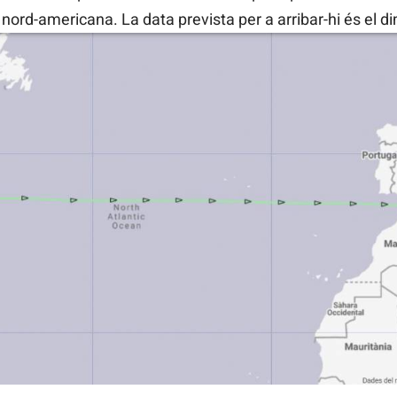
nord-americana. La data prevista per a arribar-hi és el 