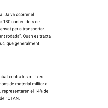
. Ja va ocórrer el
ar 130 contenidors de
ssenyat per a transportar
ant rodada”. Quan es tracta
 buc, que generalment
mbat contra les milícies
ions de material militar a
, representaren el 14% del
 de l’OTAN.