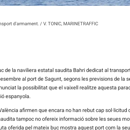
transport d'armament. / V. TONIC, MARINETRAFFIC
 de la naviliera estatal saudita Bahri dedicat al transpor
esembre al port de Sagunt, segons les previsions de la se
nunciat la possibilitat que el vaixell realitze aquesta para
ió espanyola.
 València afirmen que encara no han rebut cap sol·licitud 
a saudita tampoc no ofereix informació sobre les seues m
 ruta oferida pel mateix buc mostra aquest port com la s