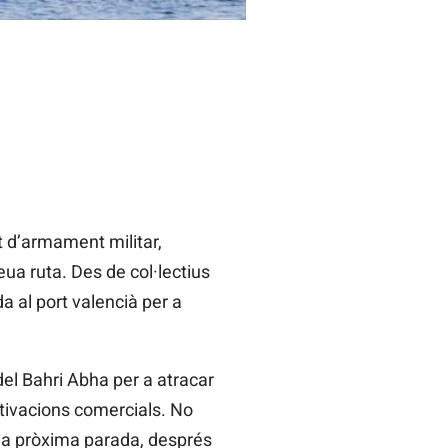
t d’armament militar,
ua ruta. Des de col·lectius
da al port valencià per a
del Bahri Abha per a atracar
otivacions comercials. No
eua pròxima parada, després