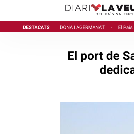
DESTACATS
DONA I AGERMANA'T
El País
·
El port de S
dedica