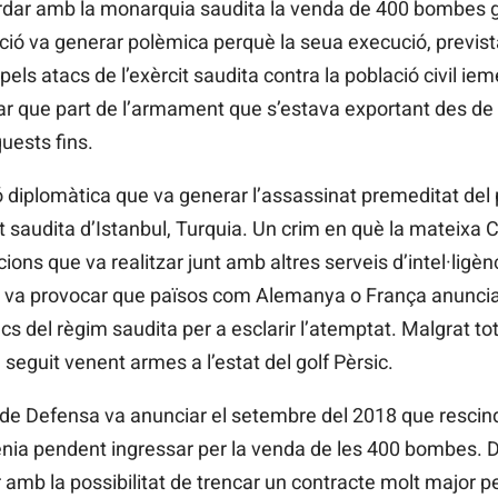
rdar amb la monarquia saudita la venda de 400 bombes gu
ió va generar polèmica perquè la seua execució, prevista 
els atacs de l’exèrcit saudita contra la població civil iem
 que part de l’armament que s’estava exportant des de l
uests fins.
 diplomàtica que va generar l’assassinat premeditat del p
 saudita d’Istanbul, Turquia. Un crim en què la mateixa
cions que va realitzar junt amb altres serveis d’intel·ligè
a provocar que països com Alemanya o França anunciare
s del règim saudita per a esclarir l’atemptat. Malgrat to
seguit venent armes a l’estat del golf Pèrsic.
i de Defensa va anunciar el setembre del 2018 que rescindi
tenia pendent ingressar per la venda de les 400 bombes. D
 amb la possibilitat de trencar un contracte molt major pe