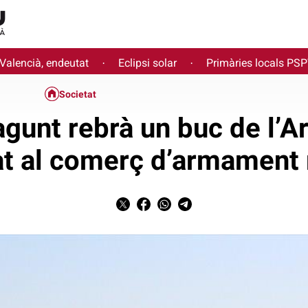
 Valencià, endeutat
Eclipsi solar
Primàries locals PS
·
·
Societat
agunt rebrà un buc de l’A
t al comerç d’armament 