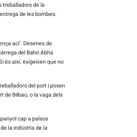
 treballadors de la
 l’entrega de les bombes.
ença ací’. Desenes de
 càrrega del Bahri Abha
i és així, exigeixen que no
eballadors del port i posen
 de Bilbao, o la vaga dels
panyol cap a països
e la indústria de la