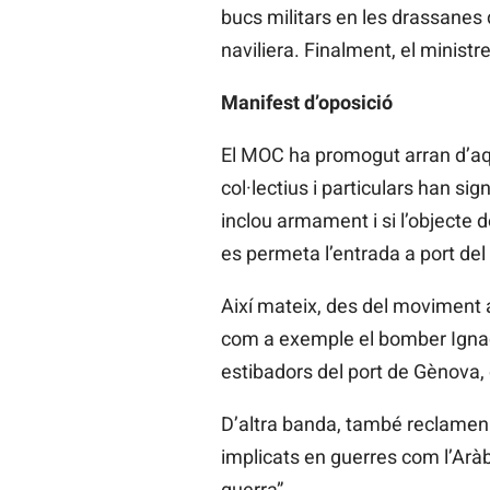
bucs militars en les drassanes 
naviliera. Finalment, el ministr
Manifest d’oposició
El MOC ha promogut arran d’aq
col·lectius i particulars han si
inclou armament i si l’objecte 
es permeta l’entrada a port del 
Així mateix, des del moviment 
com a exemple el bomber Ignaci
estibadors del port de Gènova, 
D’altra banda, també reclame
implicats en guerres com l’Aràb
guerra”.