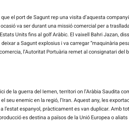
 que el port de Sagunt rep una visita d’aquesta companyia
ocasió va ser durant una missió comercial per a trasllad
Estats Units fins al golf Aràbic. El vaixell Bahri Jazan, di
 deixar a Sagunt explosius i va carregar “maquinària pes
 comercia, l’Autoritat Portuària remet al consignatari del
ici de la guerra del Iemen, territori on l’Aràbia Saudita co
el seu enemic en la regió, l’Iran. Aquest any, les exportac
a l’estat espanyol, pràcticament es van duplicar. Amb tot
a producció es destina a països de la Unió Europea o aliats