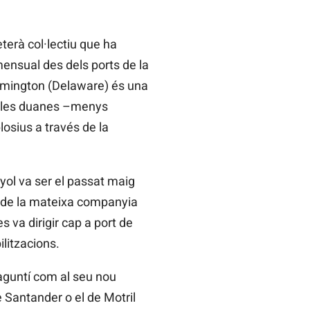
erà col·lectiu que ha
mensual des dels ports de la
Wilmington (Delaware) és una
er les duanes –menys
losius a través de la
ol va ser el passat maig
 –de la mateixa companyia
 va dirigir cap a port de
ilitzacions.
saguntí com al seu nou
e Santander o el de Motril