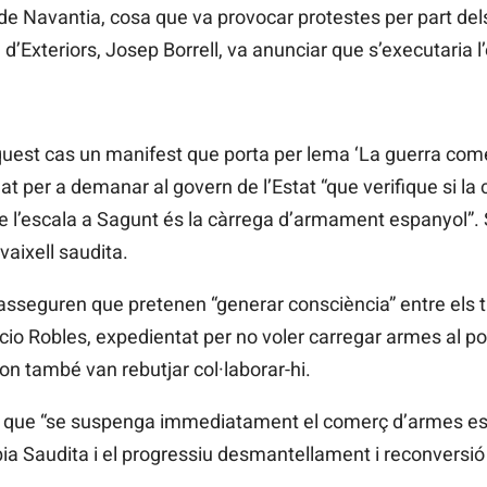
de Navantia, cosa que va provocar protestes per part dels
e d’Exteriors, Josep Borrell, va anunciar que s’executaria
uest cas un manifest que porta per lema ‘La guerra com
gnat per a demanar al govern de l’Estat “que verifique si la
de l’escala a Sagunt és la càrrega d’armament espanyol”. S
vaixell saudita.
asseguren que pretenen “generar consciència” entre els tr
o Robles, expedientat per no voler carregar armes al port
on també van rebutjar col·laborar-hi.
n que “se suspenga immediatament el comerç d’armes es
ia Saudita i el progressiu desmantellament i reconversió d