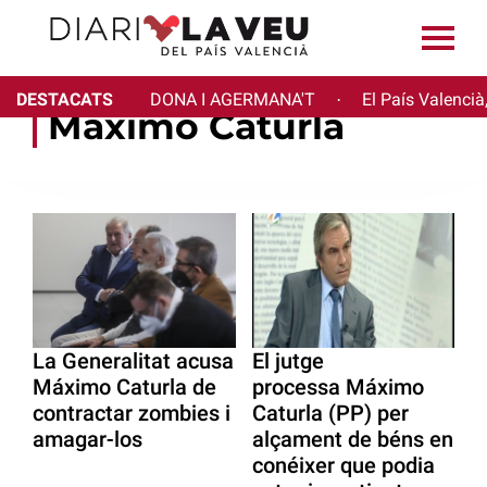
DESTACATS
DONA I AGERMANA'T
El País Valencià
·
Máximo Caturla
La Generalitat acusa
El jutge
Máximo Caturla de
processa Máximo
contractar zombies i
Caturla (PP) per
amagar-los
alçament de béns en
conéixer que podia