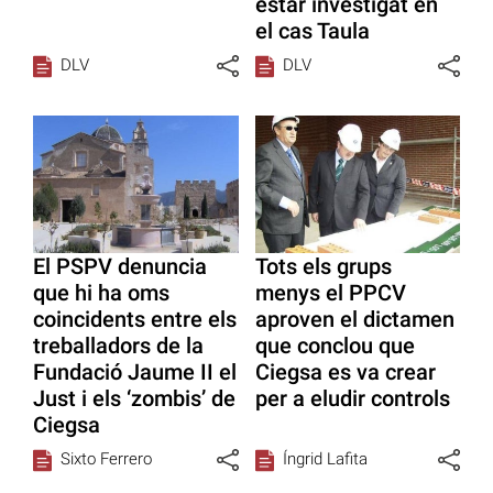
estar investigat en
el cas Taula
DLV
DLV
El PSPV denuncia
Tots els grups
que hi ha oms
menys el PPCV
coincidents entre els
aproven el dictamen
treballadors de la
que conclou que
Fundació Jaume II el
Ciegsa es va crear
Just i els ‘zombis’ de
per a eludir controls
Ciegsa
Sixto Ferrero
Íngrid Lafita