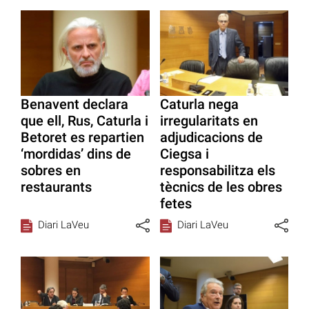
Benavent declara
Caturla nega
que ell, Rus, Caturla i
irregularitats en
Betoret es repartien
adjudicacions de
‘mordidas’ dins de
Ciegsa i
sobres en
responsabilitza els
restaurants
tècnics de les obres
fetes
Diari LaVeu
Diari LaVeu