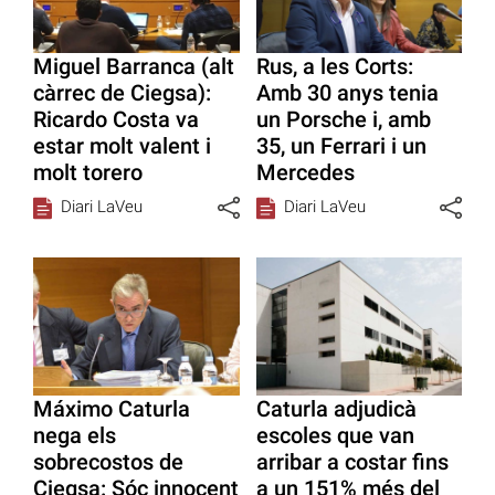
Miguel Barranca (alt
Rus, a les Corts:
càrrec de Ciegsa):
Amb 30 anys tenia
Ricardo Costa va
un Porsche i, amb
estar molt valent i
35, un Ferrari i un
molt torero
Mercedes
Diari LaVeu
Diari LaVeu
Máximo Caturla
Caturla adjudicà
nega els
escoles que van
sobrecostos de
arribar a costar fins
Ciegsa: Sóc innocent
a un 151% més del