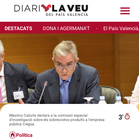
DESTACATS
DONA I AGERMANA'T
El País Valencià
·
Máximo Caturla declara a la comissió especial
3′
d'investigació sobre els sobrecostos produïts a l'empresa
pública Ciegsa.
Política