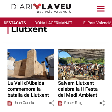
DESTACATS
DONA I AGERMANA'T
El País Valencià
·
Llutxent
La Vall d’Albaida
Salvem Llutxent
commemora la
celebra la II Festa
batalla de Llutxent
del Medi Ambient
Joan Canela
Roser Roig