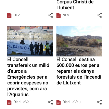
Corpus Christi de
Llutxent
DLV
NLV
El Consell
El Consell destina
transfereix un milió
600.000 euros per a
d’euros a
reparar els danys
Emergències per a
forestals de l’incendi
cobrir despeses no
de Llutxent
previstes, com ara
l’Aquarius
Diari LaVeu
Diari LaVeu