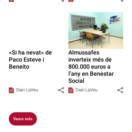
«Si ha nevat» de
Almussafes
Paco Esteve i
inverteix més de
Beneito
800.000 euros a
l’any en Benestar
Social
Diari LaVeu
Diari LaVeu
Veure més