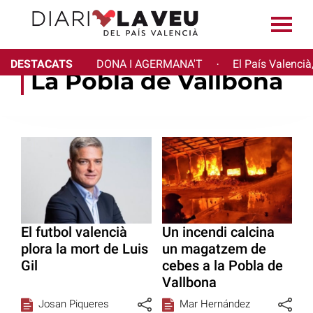
DESTACATS
DONA I AGERMANA'T
El País Valencià
·
La Pobla de Vallbona
El futbol valencià
Un incendi calcina
plora la mort de Luis
un magatzem de
Gil
cebes a la Pobla de
Vallbona
Josan Piqueres
Mar Hernández