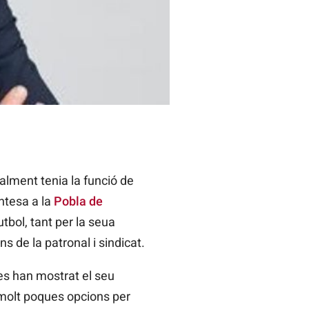
 LaLiga
ualment tenia la funció de
antesa a la
Pobla de
tbol, tant per la seua
s de la patronal i sindicat.
es han mostrat el seu
 molt poques opcions per