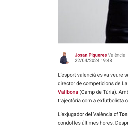
L'exfutbolista de la Pobla de Vall
Josan Piqueres
València
22/04/2024 19:48
L’esport valencià es va veure sa
director de competicions de LaLi
Vallbona
(Camp de Túria). Amb t
trajectòria com a exfutbolista 
L’exjugador del València cf
Ton
condol les últimes hores. Desp