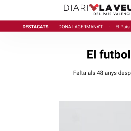
DESTACATS
DONA I AGERMANA'T
El País
·
El futbo
Falta als 48 anys despr