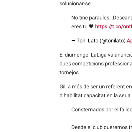
solucionar-se.
No tinc paraules…Descansa
eres tu 🖤
https://t.co/on
— Toni Lato (@tonilato)
Ap
El diumenge, LaLiga va anunciar
dues competicions professionals 
tornejos.
Gil, a més de ser un referent e
d’habilitat capacitat en la seu
Consternados por el fallec
Desde el club queremos t