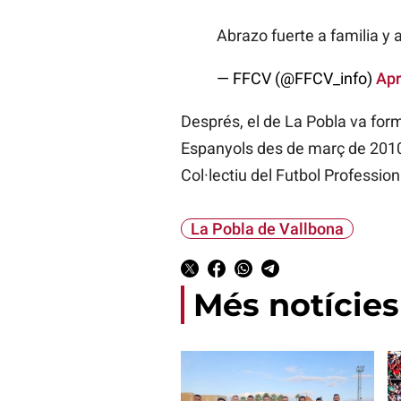
Abrazo fuerte a familia y
— FFCV (@FFCV_info)
Apr
Després, el de La Pobla va forma
Espanyols des de març de 2010 
Col·lectiu del Futbol Profession
La Pobla de Vallbona
Més notícies