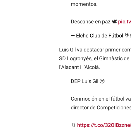
momentos.
Descanse en paz 🕊️
pic.t
— Elche Club de Fútbol 🌴
Luis Gil va destacar primer com
SD Logronyés, el Gimnàstic de Ta
l’Alacant i l’Alcoià.
DEP Luis Gil 😢
Conmoción en el fútbol val
director de Competicione
📎
https://t.co/32OIBzzne