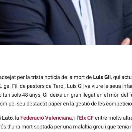
bona ara s'encarregaba de la gestió de competicions de LaLiga |
csejat per la trista notícia de la mort de
Luis Gil
, qui act
ga. Fill de pastors de Terol, Luis Gil va viure la seua inf
an sols 48 anys, Gil deixa un gran llegat en el món del fu
com pel seu destacat paper en la gestió de les competicion
i Lato
, la
Federació Valenciana
, i l’
Elx CF
entre molts altr
rés d’una mort sobtada per una malaltia greu i que tenia