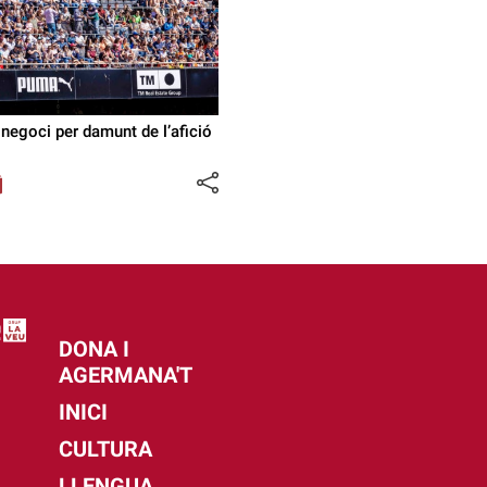
 negoci per damunt de l’afició
DONA I
AGERMANA'T
INICI
CULTURA
LLENGUA