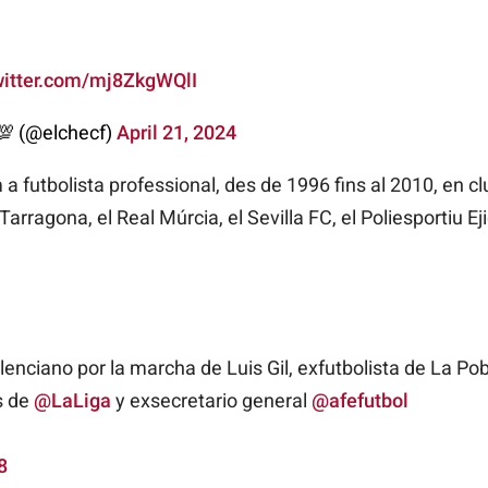
witter.com/mj8ZkgWQlI
💯 (@elchecf)
April 21, 2024
 a futbolista professional, des de 1996 fins al 2010, en c
rragona, el Real Múrcia, el Sevilla FC, el Poliesportiu Ejid
enciano por la marcha de Luis Gil, exfutbolista de La Pob
s de
@LaLiga
y exsecretario general
@afefutbol
8