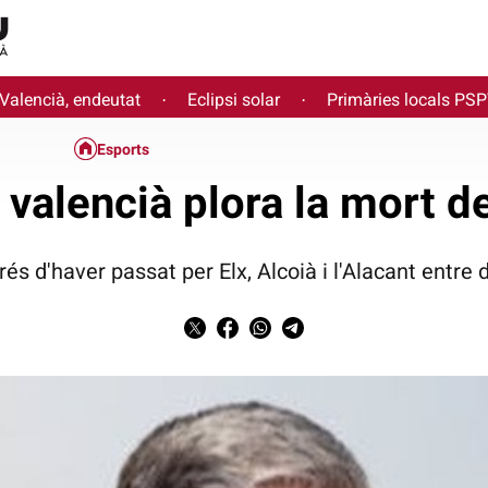
 Valencià, endeutat
Eclipsi solar
Primàries locals PS
·
·
Esports
l valencià plora la mort de
és d'haver passat per Elx, Alcoià i l'Alacant entre 