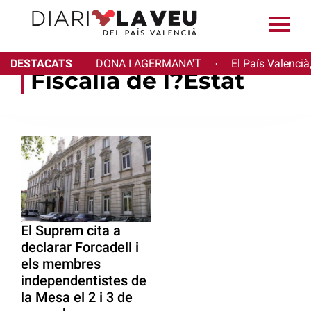
DESTACATS
DONA I AGERMANA'T
El País Valencià
·
Fiscalia de l?Estat
El Suprem cita a
declarar Forcadell i
els membres
independentistes de
la Mesa el 2 i 3 de