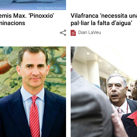
emis Max. ‘Pinoxxio’
Vilafranca ‘necessita un
minacions
pal·liar la falta d’aigua’
Diari LaVeu