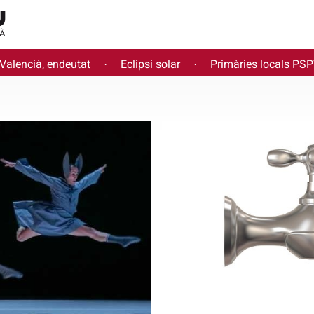
 Valencià, endeutat
Eclipsi solar
Primàries locals PS
·
·