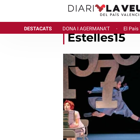
DESTACATS
DONA I AGERMANA'T
El País
·
Estelles15