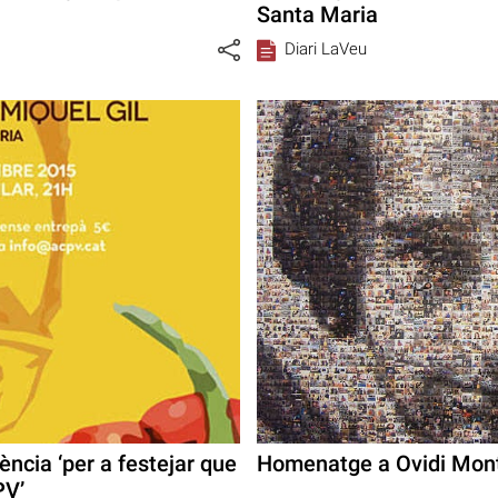
Santa Maria
Diari LaVeu
ncia ‘per a festejar que
Homenatge a Ovidi Montll
PV’