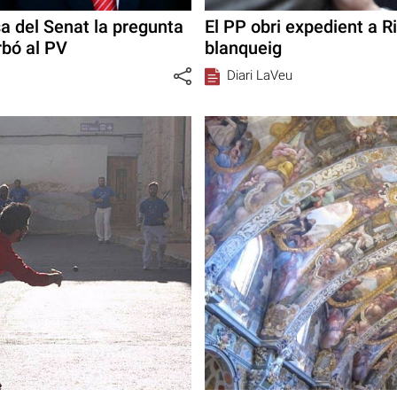
a del Senat la pregunta
El PP obri expedient a 
rbó al PV
blanqueig
Diari LaVeu