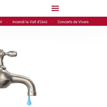
PV
Incendi la Vall d'Uixó
Concerts de Vivers
·
·