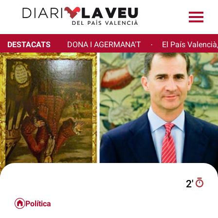
DESTACATS
DONA I AGERMANA'T
El País Valencià
·
2′
Política