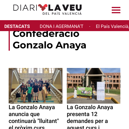
DESTACATS
DONA I AGERMANA'T
El País Valencià
·
Confederació
Gonzalo Anaya
La Gonzalo Anaya
La Gonzalo Anaya
anuncia que
presenta 12
continuarà "lluitant"
demandes per a
el pròxim curs
aquest curs i