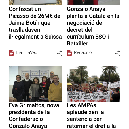
Confiscat un
Gonzalo Anaya
Picasso de 26M€ de
planta a Català en la
Jaime Botín que
negociació del
traslladaven
decret del
il·legalment a Suïssa
currículum ESO i
Batxiller
Diari LaVeu
Redacció
Eva Grimaltos, nova
Les AMPAs
presidenta de la
aplaudeixen la
Confederació
sentència per
Gonzalo Anaya
retornar el dret a la