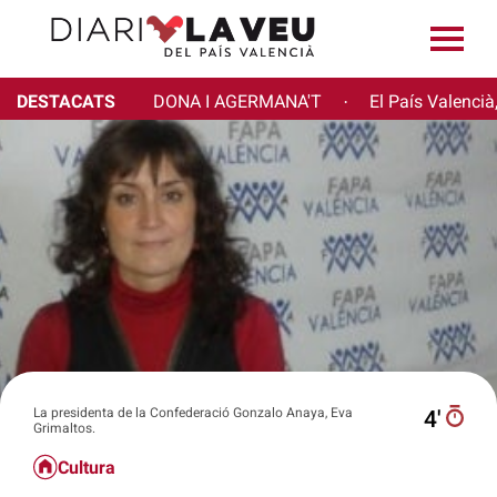
DESTACATS
DONA I AGERMANA'T
El País Valencià
·
La presidenta de la Confederació Gonzalo Anaya, Eva
4′
Grimaltos.
Cultura