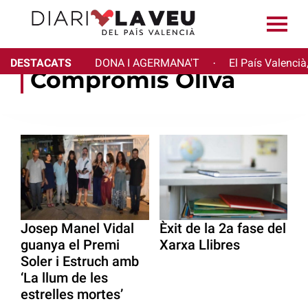
DESTACATS
DONA I AGERMANA'T
El País Valencià
·
Compromís Oliva
Josep Manel Vidal
Èxit de la 2a fase del
guanya el Premi
Xarxa Llibres
Soler i Estruch amb
‘La llum de les
estrelles mortes’