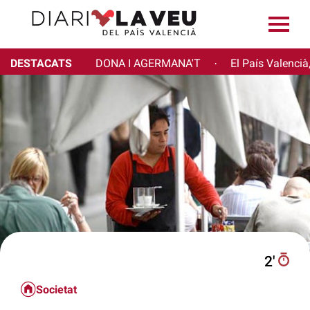
DESTACATS
DONA I AGERMANA'T
El País Valencià
·
2′
Societat