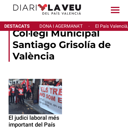
DESTACATS
DONA I AGERMANA'T
El País Valencià
·
Col·legi Municipal
Santiago Grisolía de
València
El judici laboral més
important del País