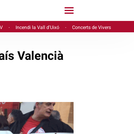
PV
Incendi la Vall d'Uixó
Concerts de Vivers
·
·
aís Valencià