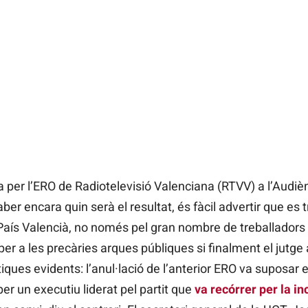
a per l’ERO de Radiotelevisió Valenciana (RTVV) a l’Audi
ber encara quin serà el resultat, és fàcil advertir que es t
 País Valencià, no només pel gran nombre de treballador
er a les precàries arques públiques si finalment el jutge 
tiques evidents: l’anul·lació de l’anterior ERO va suposar el
per un executiu liderat pel partit que
va recórrer per la in