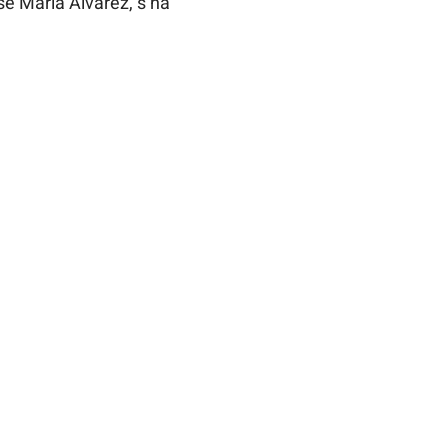
osé Maria Álvarez, s’ha