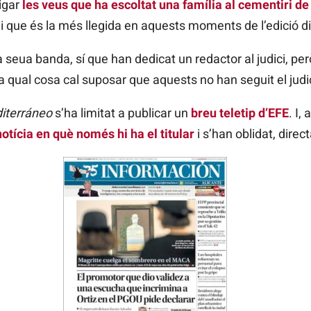
igar
les veus que ha escoltat una família al cementiri de
 que és la més llegida en aquests moments de l’edició dig
la seua banda, sí que han dedicat un redactor al judici, per
 qual cosa cal suposar que aquests no han seguit el judici
diterráneo
s’ha limitat a publicar un
breu teletip d’EFE
. I,
otícia en què només hi ha el titular
i s’han oblidat, direct