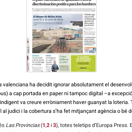
a valenciana ha decidit ignorar absolutament el desenvol
jous) a cap portada en paper ni tampoc digital –a excepci
indigent va creure erròniament haver guanyat la loteria
 al judici i la cobertura s’ha fet mitjançant agència o bé 
 és
Las Provincias
(
1
,
2
i
3
), totes teletips d’Europa Press. 