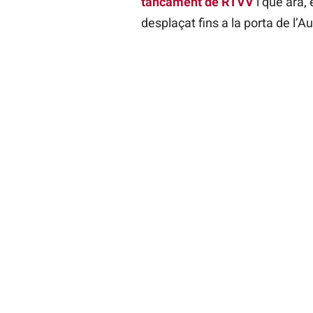
tancament de RTVV
i que ara, 
desplaçat fins a la porta de l’A