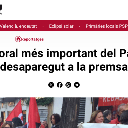
 Valencià, endeutat
Eclipsi solar
Primàries locals PS
·
·
Reportatges
aboral més important del P
desaparegut a la premsa