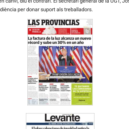
en canvi, diu el contrari. El secretari general de la UGT, J
udiència per donar suport als treballadors.