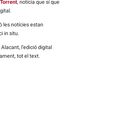
 Torrent
, notícia que sí que
ital.
ò les notícies estan
 in situ.
 a Alacant, l’edició digital
ament, tot el text.