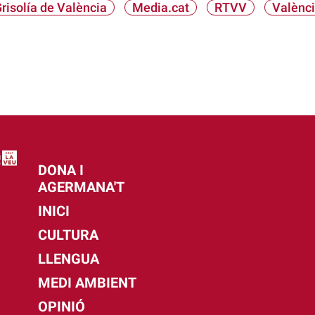
risolía de València
Media.cat
RTVV
Valènc
DONA I
AGERMANA'T
INICI
CULTURA
LLENGUA
MEDI AMBIENT
OPINIÓ