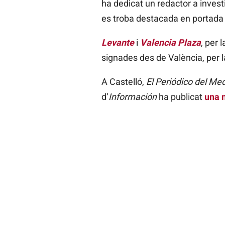
ha dedicat un redactor a invest
es troba destacada en portada i
Levante
i
Valencia Plaza
, per 
signades des de València, per la
A Castelló,
El Periódico del Me
d’
Información
ha publicat
una n