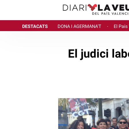
DESTACATS
DONA I AGERMANA'T
El País
·
El judici l