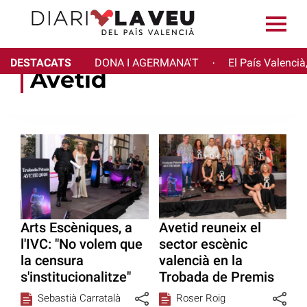
DESTACATS
DONA I AGERMANA'T
El País Valencià
·
Avetid
Arts Escèniques, a
Avetid reuneix el
l'IVC: "No volem que
sector escènic
la censura
valencià en la
s'institucionalitze"
Trobada de Premis
Sebastià Carratalà
Roser Roig