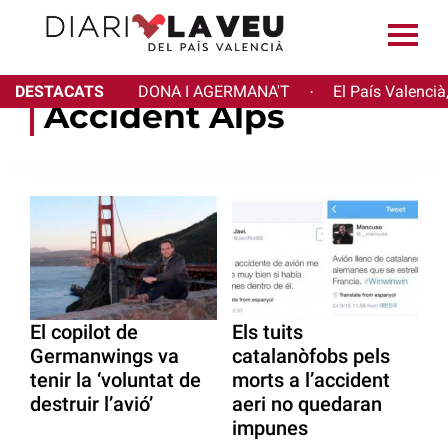
DESTACATS
DONA I AGERMANA'T
El País Valencià
·
Accident Alps
El copilot de
Els tuits
Germanwings va
catalanòfobs pels
tenir la ‘voluntat de
morts a l’accident
destruir l’avió’
aeri no quedaran
impunes