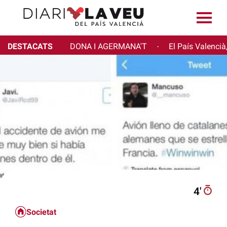
DESTACATS
DONA I AGERMANA'T
El País Valencià
·
4′
Societat