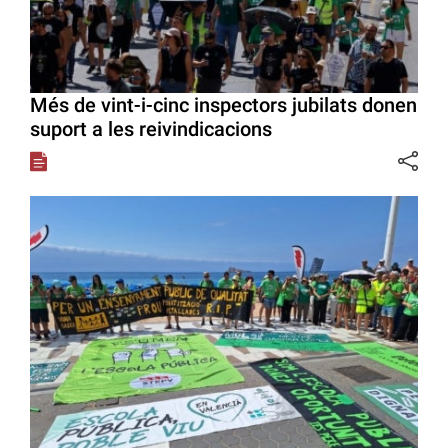
Més de vint-i-cinc inspectors jubilats donen
suport a les reivindicacions