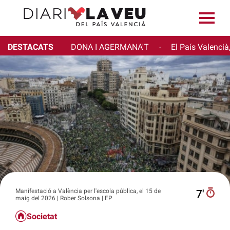
DESTACATS
DONA I AGERMANA'T
El País Valencià
·
Manifestació a València per l'escola pública, el 15 de
7′
maig del 2026 | Rober Solsona | EP
Societat