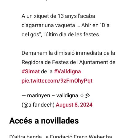
A un xiquet de 13 anys l'acaba
d'agarrar una vaqueta … Ahir en "Dia
del gos", l'últim dia de les festes.
Demanem la dimissió immediata de la
Regidora de Festes de l'Ajuntament de
#Simat
de la
#Valldigna
pic.twitter.com/9zFmOhyPqt
— marinyen – valldigna ☆彡
(@alfandech)
August 8, 2024
Accés a novillades
D’altra banda, la Fundació Franz Weber ha