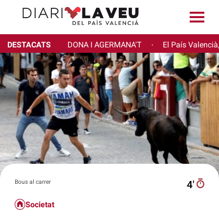
DESTACATS
DONA I AGERMANA'T
El País Valencià
·
Bous al carrer
4′
Societat