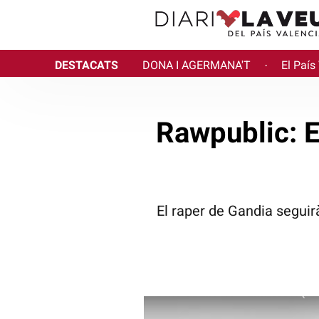
DESTACATS
DONA I AGERMANA'T
El País
·
Rawpublic: E
El raper de Gandia seguir