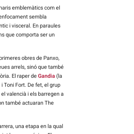
enaris emblemàtics com el
eu enfocament sembla
ic i visceral. En paraules
ons que comporta ser un
s primeres obres de Panxo,
eues arrels, sinó que també
òria. El raper de
Gandia
(la
 Toni Fort. De fet, el grup
 el valencià i els barregen a
a on també actuaran The
rrera, una etapa en la qual