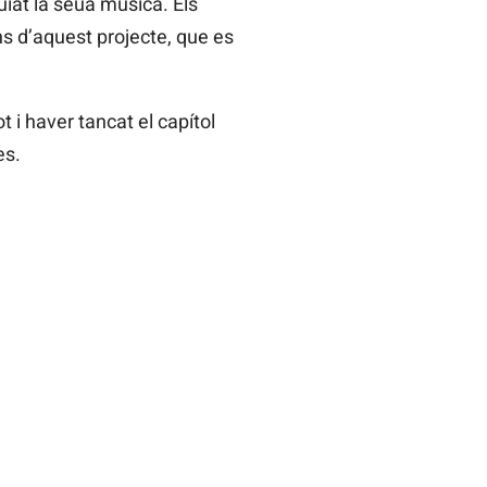
uiat la seua música. Els
ns d’aquest projecte, que es
i haver tancat el capítol
es.