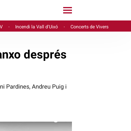
PV
Incendi la Vall d'Uixó
Concerts de Vivers
·
·
Panxo després
ni Pardines, Andreu Puig i