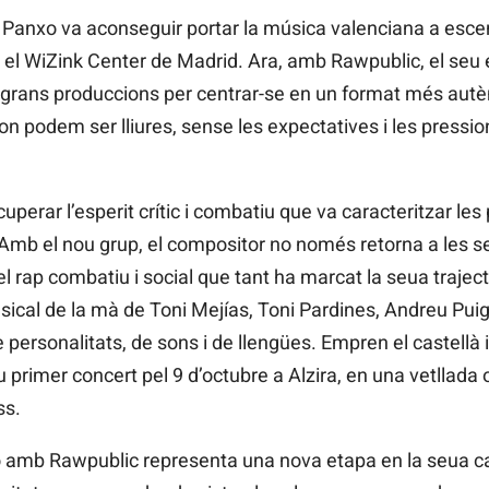
 Panxo va aconseguir portar la música valenciana a esc
i el WiZink Center de Madrid. Ara, amb Rawpublic, el s
s grans produccions per centrar-se en un format més autènt
on podem ser lliures, sense les expectatives i les pressi
perar l’esperit crític i combatiu que va caracteritzar le
 Amb el nou grup, el compositor no només retorna a les s
l rap combatiu i social que tant ha marcat la seua traject
sical de la mà de Toni Mejías, Toni Pardines, Andreu Puig i
e personalitats, de sons i de llengües. Empren el castellà i
 primer concert pel 9 d’octubre a Alzira, en una vetllad
ss.
o amb Rawpublic representa una nova etapa en la seua ca