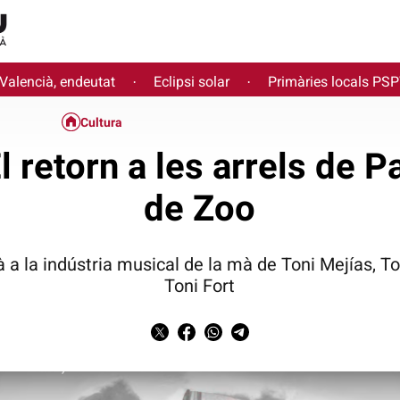
 Valencià, endeutat
Eclipsi solar
Primàries locals PS
·
·
Cultura
l retorn a les arrels de 
de Zoo
à a la indústria musical de la mà de Toni Mejías, To
Toni Fort