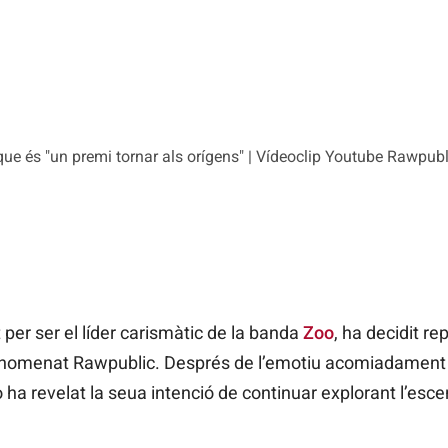
que és "un premi tornar als orígens" | Vídeoclip Youtube Rawpubl
per ser el líder carismàtic de la banda
Zoo
, ha decidit re
nomenat Rawpublic. Després de l’emotiu acomiadament 
o ha revelat la seua intenció de continuar explorant l’esc