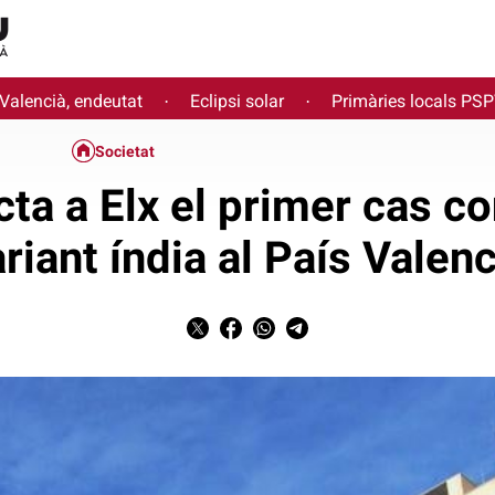
 Valencià, endeutat
Eclipsi solar
Primàries locals PS
·
·
Societat
cta a Elx el primer cas co
riant índia al País Valen