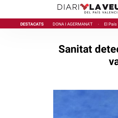
DESTACATS
DONA I AGERMANA'T
El País
·
Sanitat dete
va