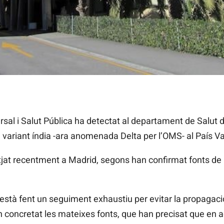
confirmat de la variant índia al País Valencià
sal i Salut Pública ha detectat al departament de Salut d’
 variant índia -ara anomenada Delta per l’OMS- al País Va
jat recentment a Madrid, segons han confirmat fonts de la 
 està fent un seguiment exhaustiu per evitar la propagació
 concretat les mateixes fonts, que han precisat que en 