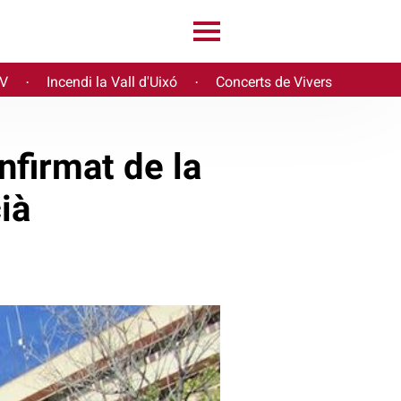
PV
Incendi la Vall d'Uixó
Concerts de Vivers
·
·
nfirmat de la
cià