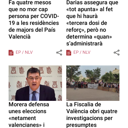
Fa quatre mesos
Darias assegura que
que no mor cap
«tot apunta» al fet
persona per COVID-
que hi haurà
19 a les residències
«tercera dosi de
de majors del País
reforç», però no
Valencià
determina «quan»
s’administrarà
EP / NLV
EP / NLV
Morera defensa
La Fiscalia de
unes eleccions
València obri quatre
«netament
investigacions per
valencianes» i
presumptes