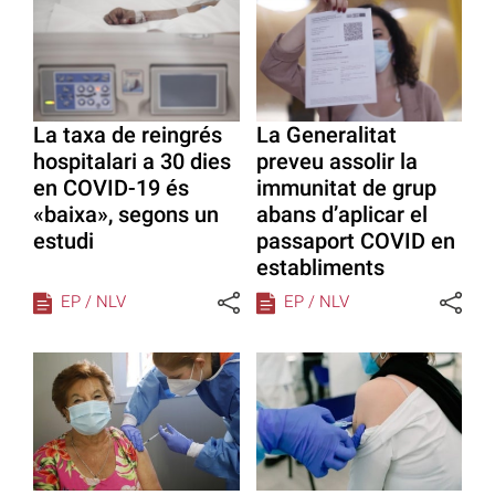
La taxa de reingrés
La Generalitat
hospitalari a 30 dies
preveu assolir la
en COVID-19 és
immunitat de grup
«baixa», segons un
abans d’aplicar el
estudi
passaport COVID en
establiments
EP / NLV
EP / NLV