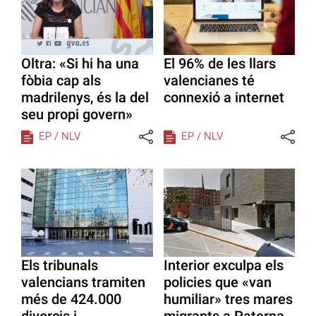
Oltra: «Si hi ha una
El 96% de les llars
fòbia cap als
valencianes té
madrilenys, és la del
connexió a internet
seu propi govern»
EP / NLV
EP / NLV
Els tribunals
Interior exculpa els
valencians tramiten
policies que «van
més de 424.000
humiliar» tres mares
divorcis i
migrants a Paterna