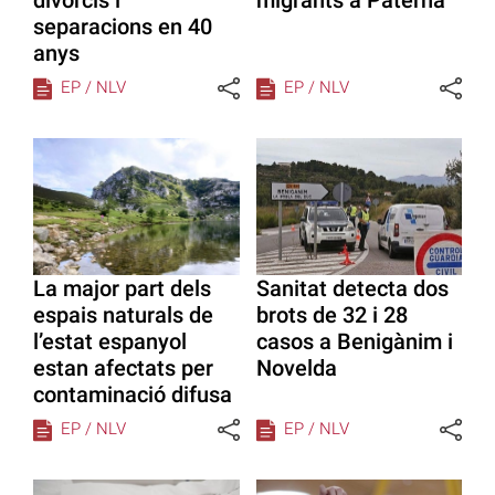
separacions en 40
anys
EP / NLV
EP / NLV
La major part dels
Sanitat detecta dos
espais naturals de
brots de 32 i 28
l’estat espanyol
casos a Benigànim i
estan afectats per
Novelda
contaminació difusa
EP / NLV
EP / NLV