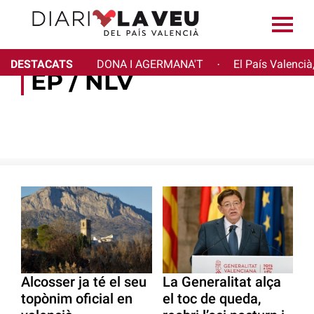
DESTACATS
DONA I AGERMANA'T
El País Valencià
·
EP / NLV
Alcosser ja té el seu
La Generalitat alça
topònim oficial en
el toc de queda,