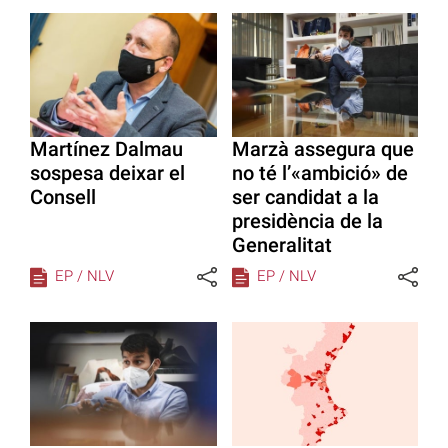
Martínez Dalmau
Marzà assegura que
sospesa deixar el
no té l’«ambició» de
Consell
ser candidat a la
presidència de la
Generalitat
EP / NLV
EP / NLV