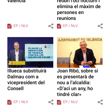
valencià
reobri l’oci nocturn i
elimina el màxim de
persones en
reunions
EP / NLV
EP / NLV
Illueca substituirà
Joan Ribó, sobre si
Dalmau com a
es presentarà de
vicepresident del
nou a l’alcaldia:
Consell
«D’ací un any, ho
tindré clar»
EP / NLV
EP / NLV