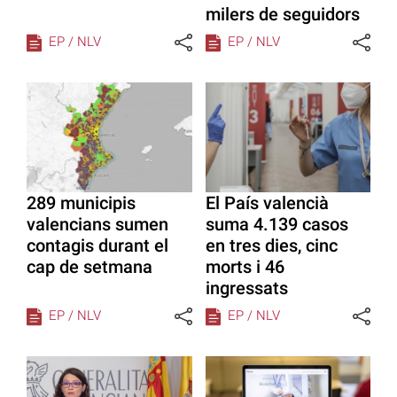
milers de seguidors
EP / NLV
EP / NLV
289 municipis
El País valencià
valencians sumen
suma 4.139 casos
contagis durant el
en tres dies, cinc
cap de setmana
morts i 46
ingressats
EP / NLV
EP / NLV