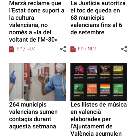
Marzà reclama que
La Justícia autoritza
l’Estat done suport a
el toc de queda en
la cultura
68 municipis
valenciana, no
valencians fins al 6
només a «la del
de setembre
voltant de l’M-30»
EP / NLV
EP / NLV
264 municipis
Les llistes de música
valencians sumen
en valencià
contagis durant
elaborades per
aquesta setmana
l’Ajuntament de
València acumulen