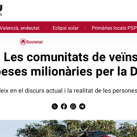
 Valencià, endeutat
Eclipsi solar
Primàries locals PS
·
·
Societat
| Les comunitats de veïns
eses milionàries per la
ix en el discurs actual i la realitat de les person