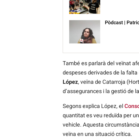
Pòdcast | Patric
També es parlarà del veïnat afe
despeses derivades de la falta 
López
, veïna de Catarroja (Ho
d’assegurances i la gestió de l
Segons explica López, el
Conso
quantitat es veu reduïda per u
vehicle. Aquesta circumstància
veïna en una situació crítica.