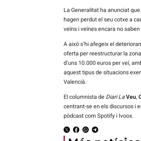
La Generalitat ha anunciat que
hagen perdut el seu cotxe a ca
veïns i veïnes encara no saben
A això s’hi afegeix el deterio
oferta per reestructurar la zon
d’uns 10.000 euros per veí, amb
aquest tipus de situacions exe
Valencià.
El columnista de
Diari La
Veu
,
centrant-se en els discursos i e
pòdcast com Spotify i Ivoox.