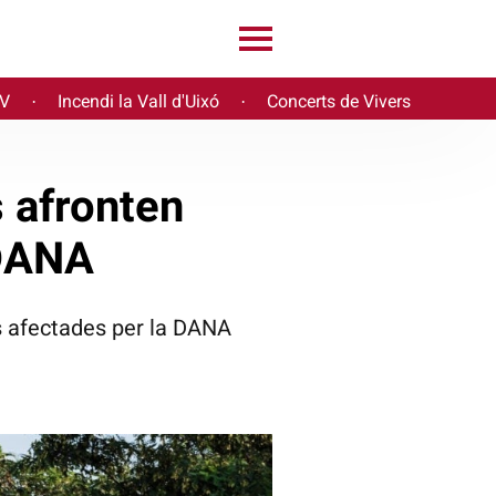
PV
Incendi la Vall d'Uixó
Concerts de Vivers
·
·
 afronten
 DANA
es afectades per la DANA