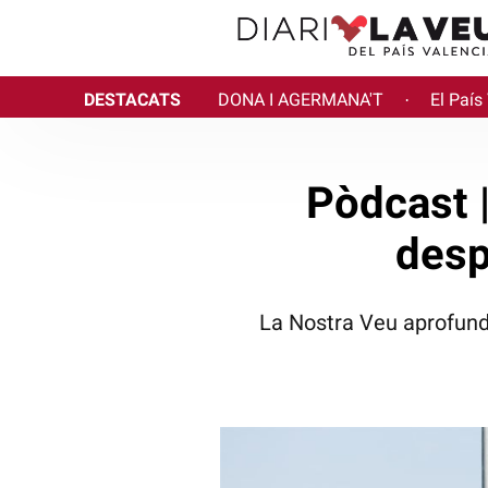
DESTACATS
DONA I AGERMANA'T
El País
·
Pòdcast 
desp
La Nostra Veu aprofunde